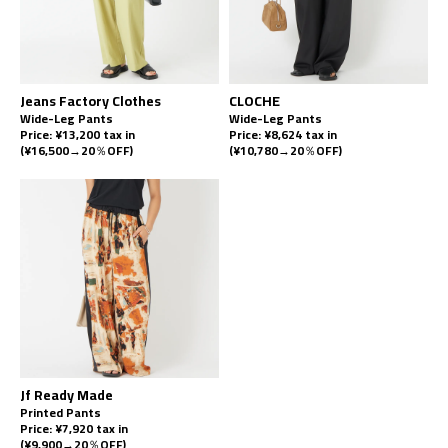
Jeans Factory Clothes
CLOCHE
Wide-Leg Pants
Wide-Leg Pants
Price: ¥13,200 tax in
Price: ¥8,624 tax in
(¥16,500→20％OFF)
(¥10,780→20％OFF)
Jf Ready Made
Printed Pants
Price: ¥7,920 tax in
(¥9,900→20％OFF)