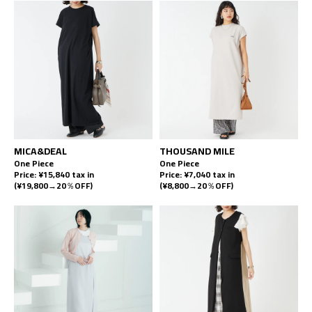
MICA&DEAL
THOUSAND MILE
One Piece
One Piece
Price: ¥15,840 tax in
Price: ¥7,040 tax in
(¥19,800→20％OFF)
(¥8,800→20％OFF)