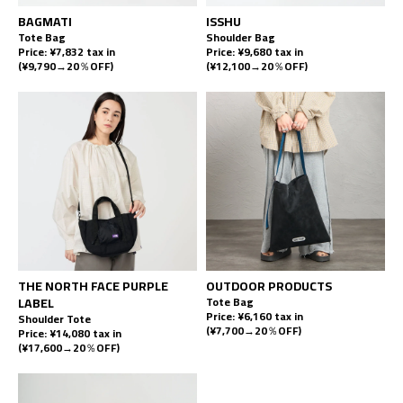
BAGMATI
ISSHU
Tote Bag
Shoulder Bag
Price: ¥7,832 tax in
Price: ¥9,680 tax in
(¥9,790→20％OFF)
(¥12,100→20％OFF)
THE NORTH FACE PURPLE
OUTDOOR PRODUCTS
LABEL
Tote Bag
Price: ¥6,160 tax in
Shoulder Tote
(¥7,700→20％OFF)
Price: ¥14,080 tax in
(¥17,600→20％OFF)