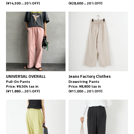
(¥14,300→20％OFF)
(¥28,600→20％OFF)
UNIVERSAL OVERALL
Jeans Factory Clothes
Pull-On Pants
Drawstring Pants
Price: ¥9,504 tax in
Price: ¥8,800 tax in
(¥11,880→20％OFF)
(¥11,000→20％OFF)