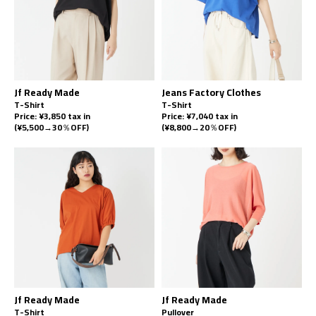
Jf Ready Made
Jeans Factory Clothes
T-Shirt
T-Shirt
Price: ¥3,850 tax in
Price: ¥7,040 tax in
(¥5,500→30％OFF)
(¥8,800→20％OFF)
Jf Ready Made
Jf Ready Made
T-Shirt
Pullover