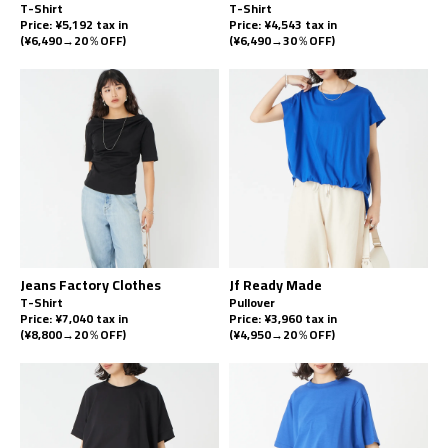
T-Shirt
T-Shirt
Price: ¥5,192 tax in
Price: ¥4,543 tax in
(¥6,490→20％OFF)
(¥6,490→30％OFF)
Jeans Factory Clothes
Jf Ready Made
T-Shirt
Pullover
Price: ¥7,040 tax in
Price: ¥3,960 tax in
(¥8,800→20％OFF)
(¥4,950→20％OFF)