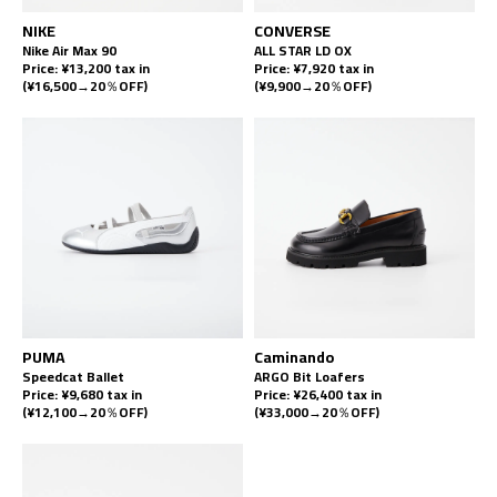
NIKE
CONVERSE
Nike Air Max 90
ALL STAR LD OX
Price: ¥13,200 tax in
Price: ¥7,920 tax in
(¥16,500→20％OFF)
(¥9,900→20％OFF)
PUMA
Caminando
Speedcat Ballet
ARGO Bit Loafers
Price: ¥9,680 tax in
Price: ¥26,400 tax in
(¥12,100→20％OFF)
(¥33,000→20％OFF)