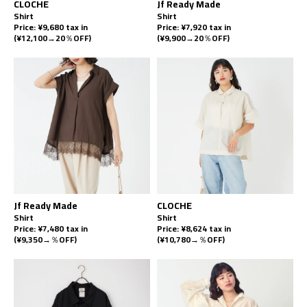
CLOCHE
Jf Ready Made
Shirt
Shirt
Price: ¥9,680 tax in
Price: ¥7,920 tax in
(¥12,100→20％OFF)
(¥9,900→20％OFF)
Jf Ready Made
CLOCHE
Shirt
Shirt
Price: ¥7,480 tax in
Price: ¥8,624 tax in
(¥9,350→％OFF)
(¥10,780→％OFF)