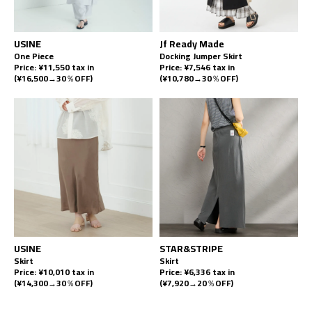
USINE
Jf Ready Made
One Piece
Docking Jumper Skirt
Price: ¥11,550 tax in
Price: ¥7,546 tax in
(¥16,500→30％OFF)
(¥10,780→30％OFF)
USINE
STAR&STRIPE
Skirt
Skirt
Price: ¥10,010 tax in
Price: ¥6,336 tax in
(¥14,300→30％OFF)
(¥7,920→20％OFF)