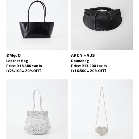
&MyuQ
ARC Y HAUS
Leather Bag
Roundbag
Price: ¥18,480 tax in
Price: ¥13,200 tax in
(¥23,100→20％OFF)
(¥16,500→20％OFF)