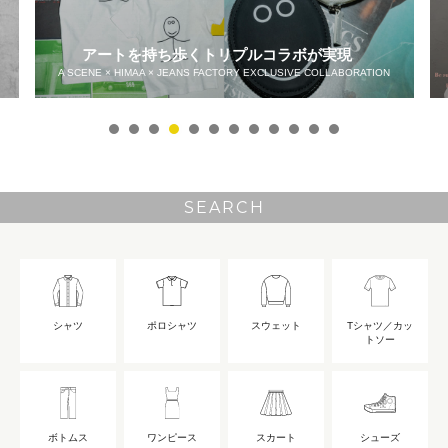
アートを持ち歩くトリプルコラボが実現
A SCENE × HIMAA × JEANS FACTORY EXCLUSIVE COLLABORATION
SEARCH
シャツ
ポロシャツ
スウェット
Tシャツ／カッ
トソー
ボトムス
ワンピース
スカート
シューズ