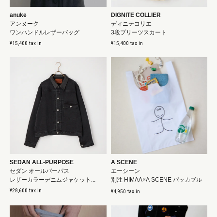
anuke
DIGNITE COLLIER
アンヌーク
ディニテコリエ
ワンハンドルレザーバッグ
3段プリーツスカート
¥15,400 tax in
¥15,400 tax in
SEDAN ALL-PURPOSE
A SCENE
セダン オールパーパス
エーシーン
レザーカラーデニムジャケット...
別注 HIMAA×A SCENE パッカブル
ナイロンエコバッグ...
¥28,600 tax in
¥4,950 tax in