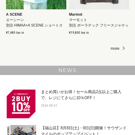
A SCENE
Marmot
エーシーン
マーモット
別注 HIMAA×A SCENE ショートス
別注 ポーラテック フリースジャケッ
リーブTシャツ [HM04...
ト [MTFW26UFL329...
¥7,480 tax in
¥19,800 tax in
more
NEWS
まとめ買いがお得！セール商品2点以上ご購入
で、レジにてさらに10％OFF！
2026.08.01
【福山店】8月8日(土)・9日(日)開催！サウザンド
マイルのポップアップイベント！