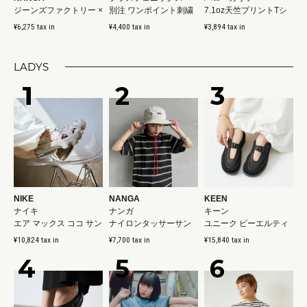
ジーンズファクトリー ×
別注 ワンポイント刺繍
7.1oz天竺プリントTシ
ナンガ
ロゴ ドローコードTシ...
ャツ
¥6,275 tax in
¥4,400 tax in
¥3,894 tax in
別注 ルーズフィ...
LADYS
NIKE
NANGA
KEEN
ナイキ
ナンガ
キーン
エア マックス ココ サン
ナイロンタッサーサン
ユニーク ピーエルティ
ダル
シェードハット
ー メリージェーン
¥10,824 tax in
¥7,700 tax in
¥15,840 tax in
[UNEEK-PLT-MARY-J...