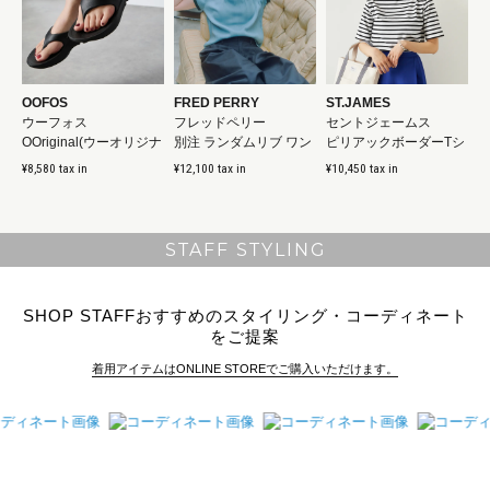
OOFOS
FRED PERRY
ST.JAMES
ウーフォス
フレッドペリー
セントジェームス
OOriginal(ウーオリジナ
別注 ランダムリブ ワン
ピリアックボーダーTシ
ル)
ポイントロゴ刺繍リン...
ャツ
¥8,580 tax in
¥12,100 tax in
¥10,450 tax in
STAFF STYLING
SHOP STAFFおすすめのスタイリング・コーディネート
をご提案
着用アイテムはONLINE STOREでご購入いただけます。