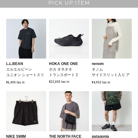
PICK UP ITEM
L.L.BEAN
HOKA ONE ONE
nenom
エルエルビーン
ホカ オネオネ
ネノム
ユニオン ショートスリ
トランスポート 2
サイドスリット入り ア
ーブ Tシャツ [6275-
シンメトリーフェザー
¥22,000 tax in
¥6,490 tax in
¥4,950 tax in
4035...
キャミソール [...
NIKE SWIM
THE NORTH FACE
patagonia