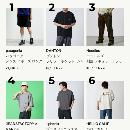
patagonia
DANTON
Needles
パタゴニア
ダントン
ニードルズ
メンズ バギーズ ロング
ソリッド ポケットTシャ
別注 レギュラートラッ
7インチ
ツ
クパンツ
¥9,900 tax in
¥7,150 tax in
¥23,100 tax in
JEANSFACTORY ×
+phenix
HELLO CALIF
NANGA
プラスフェニックス
ハローカリフ