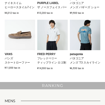
ナイキスイム
PURPLE LABEL
パタゴニア
ヒーロースタイル7イン
ザ ノースフェイス パー
メンズ バギーズ ショー
チボレーショーツ
プルレーベル
ツ 5インチ
¥4,312 tax in
¥13,200 tax in
¥9,900 tax in
[NESSF5...
コー...
VANS
FRED PERRY
patagonia
バンズ
フレッドペリー
パタゴニア
スケートローファー
ティップライン ロゴ刺
メンズ '73 スカイライン
繍ポロシャツ
Tシャツ
¥11,000 tax in
¥14,300 tax in
¥6,930 tax in
RANKING
MENS