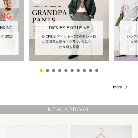
ANKING
DICKIES EXCLUSIVE
COLLECTION
 2026
DICKIES(ディッキーズ)別注 レトロ
シンプ
な雰囲気を纏う「グランパパンツ」
女子
が今期も登場
more
NEW ARRIVAL