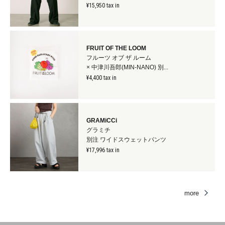
¥15,950 tax in
FRUIT OF THE LOOM
フルーツ オブ ザ ルーム
× 中津川吾郎(MIN-NANO) 別...
¥4,400 tax in
GRAMiCCi
グラミチ
別注 ワイドスウェットパンツ
¥17,996 tax in
more