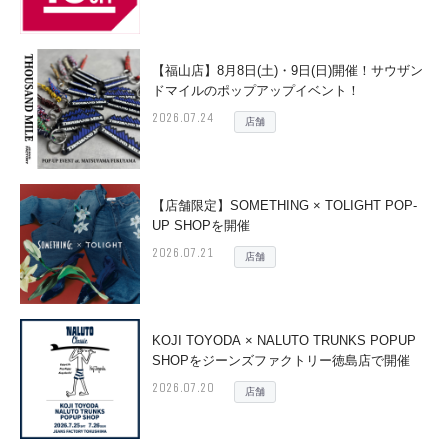
【福山店】8月8日(土)・9日(日)開催！サウザン
ドマイルのポップアップイベント！
2026.07.24
店舗
【店舗限定】SOMETHING × TOLIGHT POP-
UP SHOPを開催
2026.07.21
店舗
KOJI TOYODA × NALUTO TRUNKS POPUP
SHOPをジーンズファクトリー徳島店で開催
2026.07.20
店舗