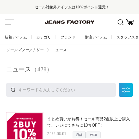
セール対象外アイテムは10%ポイント還元！
新着アイテム
カテゴリ
ブランド
別注アイテム
スタッフスタ
ジーンズファクトリー
ニュース
ニュース
（479）
まとめ買いがお得！セール商品2点以上ご購入
で、レジにてさらに10％OFF！
2026.08.01
店舗
WEB