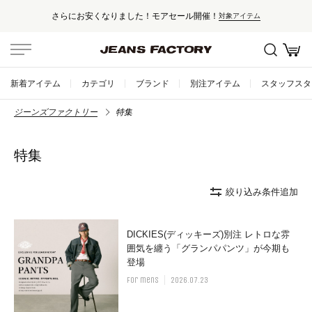
さらにお安くなりました！モアセール開催！
対象アイテム
新着アイテム
カテゴリ
ブランド
別注アイテム
スタッフスタ
ジーンズファクトリー
特集
特集
絞り込み条件追加
DICKIES(ディッキーズ)別注 レトロな雰
囲気を纏う「グランパパンツ」が今期も
登場
for mens
2026.07.23