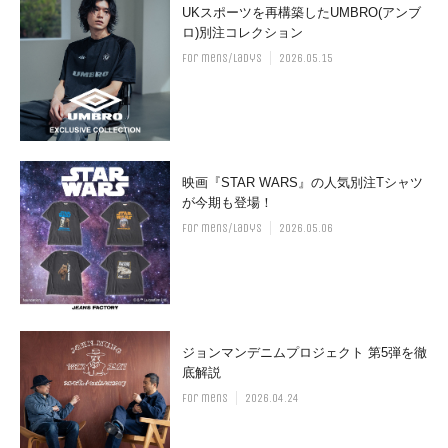
UKスポーツを再構築したUMBRO(アンブ
ロ)別注コレクション
for mens/ladys
2026.05.15
映画『STAR WARS』の人気別注Tシャツ
が今期も登場！
for mens/ladys
2026.05.06
ジョンマンデニムプロジェクト 第5弾を徹
底解説
for mens
2026.04.24