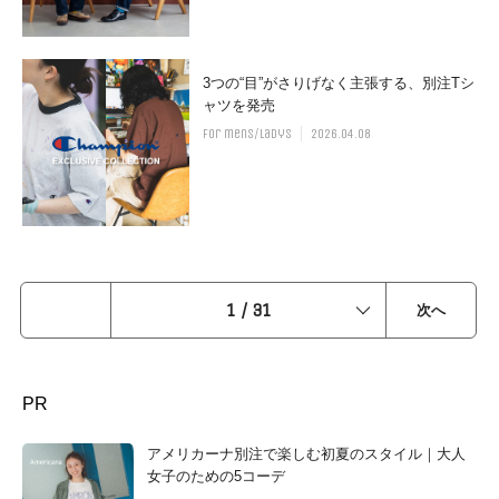
3つの“目”がさりげなく主張する、別注Tシ
ャツを発売
for mens/ladys
2026.04.08
1
/
31
次へ
PR
アメリカーナ別注で楽しむ初夏のスタイル｜大人
女子のための5コーデ