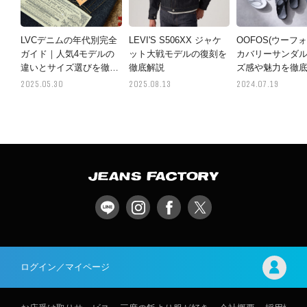
LVCデニムの年代別完全
LEVI'S S506XX ジャケ
OOFOS(ウーフォ
ガイド｜人気4モデルの
ット大戦モデルの復刻を
カバリーサンダ
違いとサイズ選びを徹底
徹底解説
ズ感や魅力を徹
解説
2025.05.30
2025.08.13
2024.07.19
ログイン／マイページ