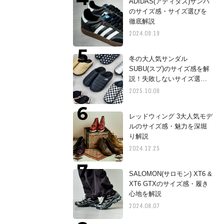
ADIDAS(アディダス)サンバ
のサイズ感・サイズ選びを
徹底解説
2024.09.19
冬の大人気サンダル
SUBU(スブ)のサイズ感を解
説！失敗しないサイズ選び
をご紹介
2025.10.08
レッドウィング 3大人気モデ
ルのサイズ感・魅力を深堀
り解説
2024.12.25
SALOMON(サロモン) XT6 &
XT6 GTXのサイズ感・履き
心地を解説
2024.08.07