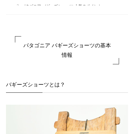
3
パタゴニア バギーズショーツ 人気のポイント
3.1
シンプルなデザインと高い機能性
3.2
コンパクトに携行可能な使いやすさ
3.3
全16色の豊富なカラーバリエーション
4
パタゴニア バギーズショーツを使ったオススメコーデ
パタゴニア バギーズショーツの基本
4.1
5インチのメンズコーデ
情報
4.2
7インチのメンズコーデ
4.3
レディースコーデ
5
よくある質問（FAQ）
バギーズショーツとは？
5.1
Q1:街着や水着としても使える？
5.2
Q2:インナーは？透ける？
5.3
Q3:バギーズショーツのお手入れ方法は？
5.4
Q4:バギーズショーツはいつからいつまで穿ける？
6
パタゴニアを簡単に解説