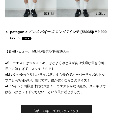
patagonia メンズ バギーズ ロング 7インチ [58035]/￥9,900
tax in
【着用レビュー】 MENSモデル/身長168cm
●S：ウエストはジャストめ、ほどよくゆとりがあり快適な穿き心地。
長さも短すぎず、スッキリ丈です。
●M：ややゆったりしたサイズ感。丈も長めでオーバーサイズのトッ
プスとも相性がいい感じです。僕が買うならこのサイズ！
●L：5インチ同様全体的に大きく、ウエストかなり緩め。スッキリで
はないけどワイドでもない…という風に感じました。
バギーズ ロング 7インチ