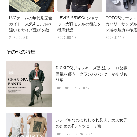
LVCデニムの年代別完全
LEVI'S S506XX ジャケ
OOFOS(ウーフォ
ガイド｜人気4モデルの
ット大戦モデルの復刻を
カバリーサンダ
違いとサイズ選びを徹底
徹底解説
ズ感や魅力を徹
解説
2025.05.30
2025.08.13
2024.07.19
その他の特集
DICKIES(ディッキーズ)別注 レトロな雰
囲気を纏う「グランパパンツ」が今期も
登場
for mens
2026.07.23
シンプルなのにおしゃれ見え。大人女子
のためのTシャツコーデ集
for ladys
2026.07.22