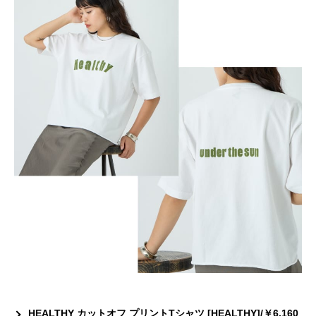
HEALTHY カットオフ プリントTシャツ [HEALTHY]/￥6,160