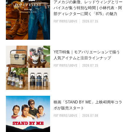
アメカジの象徴、レッドウィングとリー
バイスが集う特別な時間 | 小林代表・阿
部ディレクターに聞く「875」の魅力
for mens/ladys
2026.07.15
YETI特集｜モアバリエーションで揃う
人気アイテムと注目ラインナップ
for mens/ladys
2026.07.15
映画「STAND BY ME」上映40周年コラ
ボが販売スタート
for mens/ladys
2026.07.08