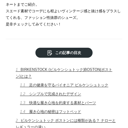
ネートまでご紹介。
スエード素材でコーデにも程よいヴィンテージ感と抜け感をプラスし
てくれる、ファッション性抜群のシューズ。
是非チェックしてみてください！
この記事の目次
1
BIRKENSTOCK (ビルケンシュトック)BOSTON(ボスト
ン)とは？
1.1
足の健康を守るパイオニア ビルケンシュトック
1.2
シンプルで完成されたデザイン
1.3
快適な履き心地を約束する素材とパーツ
1.4
履き心地の秘密はフットベッド
2
ビルケンシュトック ボストンには種類がある？ ナローと
レギュラーの違い