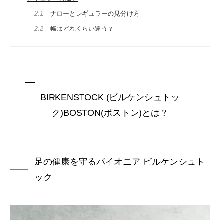
2.1
ナローとレギュラーの見分け方
2.2
幅はどれくらい違う？
2.3
どっちを選ぶべき？
3
ビルケンシュトック ボストンのサイズ感と、サイズ選び
で失敗しないためのポイント
3.1
普段のサイズでOK？サイズ選びのポイント
BIRKENSTOCK (ビルケンシュトッ
3.2
足幅が広い・甲高の人はどうする？
ク)BOSTON(ボストン)とは？
3.3
ボストンのサイズ感をスタッフがレビュー
3.4
靴下あり・なしでの選び方
4
他モデルとの比較
足の健康を守るパイオニア ビルケンシュト
4.1
EVAモデルとの違い
ック
4.2
ARIZONA(アリゾナ)との違い
5
ビルケンシュトック BOSTON(ボストン) のおすすめコー
デ
6
ビルケンシュトックのお手入れ方法について