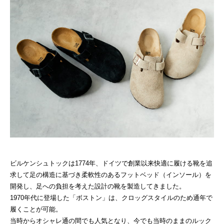
6.1
スエード部分のお手入れ
6.2
フットベッド（コルク部分）のお手入れ
7
よくある質問（FAQ）
7.1
Q1:ボストンは大きめ？小さめ？
7.2
Q2:雨の日履ける？
7.3
Q3:痛い？靴擦れする？
7.4
Q4:夏でも履ける？暑くない？
7.5
Q5:スエードは伸びる？
8
BIRKENSTOCK(ビルケンシュトック)ってどんなブラン
ド？簡単に解説
ビルケンシュトックは1774年、ドイツで創業以来快適に履ける靴を追
求して足の構造に基づき柔軟性のあるフットベッド（インソール）を
開発し、足への負担を考えた設計の靴を製造してきました。
1970年代に登場した「ボストン」は、クロッグスタイルのため通年で
履くことが可能。
当時からオシャレ通の間でも人気となり、今でも当時のままのルック