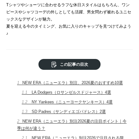
Tシャツやショーツに合わせるラフな休日スタイルはもちろん、ワン
ピースやシャツコーデの外しとしても活躍、男女問わず被れるユニセ
ックスなデザインが魅力。
夏を迎える今のタイミング、お気に入りのキャップを見つけてみよう
♪
この記事の目次
1
NEW ERA（ニューエラ）別注、2026夏のおすすめ10選
1.1
LA Dodgers（ロサンゼルスドジャース）4選
1.2
NY Yankees（ニューヨークヤンキース）4選
1.3
SD Padres（サンディエゴパドレス）2選
2
NEW ERA（ニューエラ）別注2026夏の注目ポイント｜今
季は何が違う？
2.1
NEW ERA（ニューエラ）別注2026で注目される限