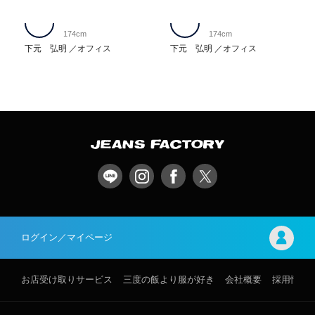
174cm
174cm
下元 弘明
オフィス
下元 弘明
オフィス
ログイン／マイページ
お店受け取りサービス
三度の飯より服が好き
会社概要
採用情報