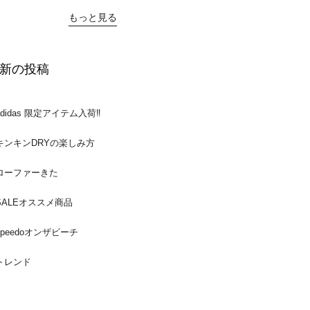
もっと見る
新の投稿
adidas 限定アイテム入荷‼️
キンキンDRYの楽しみ方
ローファーきた
SALEオススメ商品
speedoオンザビーチ
トレンド