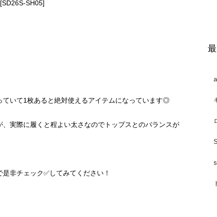
26S-SH05]
最
っていて1枚あると絶対使えるアイテムになっています◎
が、実際に履くと程よい太さなのでトップスとのバランスが
で是非チェック✅してみてください！