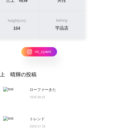
三上 晴輝
男性
belong
height(cm)
宇品店
164
mi_cyami
上 晴輝の投稿
ローファーきた
2026.08.02
トレンド
2026.07.26