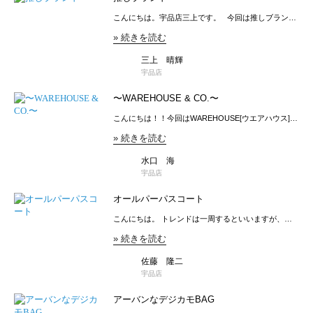
こんにちは。宇品店三上です。 今回は推しブランド
についてご紹介します！ こちら⬇️ SEDAN ALL-
» 続きを読む
PURPOSE（セダンオールパーパス） まずは、簡単に
ブランドの説明です。 90年代のアメリカンクラシッ
三上 晴輝
クなスタイルをベースに着心地が良く、毎日気軽に身
につけられる「生活にフィットした洋服」を提案する
宇品店
日本のブランドです。 そんなセダンオールパーパス
から2026年SSアイテムがたくさん入荷しておりま
〜WAREHOUSE & CO.〜
す！厳選したおすすめアイテムはこちら⬇️ JEANS
FACTORY SEDAN ALL-PURPOSE [セダン オールパ
こんにちは！！今回はWAREHOUSE[ウエアハウス]に
ーパス] ドビーチェック オープンカラ ¥25,410 JEANS
ついて特にシルエットの違いに着目して書こうと思い
» 続きを読む
FACTORY SEDAN ALL-PURPOSE [セダン オールパ
ます🙏 ジーンズは後ろ姿がとてもカッコいいですよ
ーパス] バギージーンズ [SD26S-PT01] ¥21,175 ・ド
ね✨ウエアハウスは数あるジーンズの中でもとても良
ビーチェック オープンカラー半袖シャツ [SD26S-
い後ろ姿をしています👖ジーンズファクトリーでは、
水口 海
SH05] ・バギージーンズ [SD26S-PT01]実際に着用し
基本的に4種類の形の取り扱いがあります👖まずはこ
宇品店
た画像はこちら⬇️ ・シャツはレトロ感のあるデザイ
ちら、1105モデル。 JEANS FACTORY
WAREHOUSE [ウエアハウス] 2ND-HAND デニムパン
ンに仕上がっていて1枚あると絶対使えるアイテムに
オールパーパスコート
ツ(USED WASH) [1105] 36 D ¥32,670 通称セコハン
なっています◎ ・パンツはバキーシルエットで太め
(2ND-HAND)シリーズ。ウエアハウスの代表作です。
なんですが、実際に履くと程よい太さなのでトップス
こんにちは。 トレンドは一周するといいますが、最
特徴としてジッパーフライ、1960〜70年代のリーバ
とのバランスがとりやすいです◎ 他にもおすすめ
近コートを気にされてる方がチラホラ。 短丈からの
イスの505がベースです。シルエットは強くテーパー
アイテム入荷しておりますので是非チェック✅してみ
» 続きを読む
反動でしょうか。 SEDAN ALL PURPOSE“Balcollar All
ドが効いたシルエット。股上は1101に比べるとやや浅
てください！ こちら👇 JEANS FACTORY SEDAN
Purpose Coat” セダンより入荷しましたこちらのアイ
めです。お次はこちら、1101モデル。 JEANS
ALL-PURPOSE [セダン オールパーパス] オールパー
テム。 品名はブランド名に肖って「バルカラーオー
佐藤 隆二
FACTORY WAREHOUSE [ウエアハウス] 2ND-HAND
パスTシャツ [SD26S ¥7,623 JEANS FACTORY
ルパーパスコート」まさに万能なスプリングコートに
宇品店
デニムパンツ(USED WASH) [1101] 33 D ¥32,670 同じ
SEDAN ALL-PURPOSE [セダン オールパーパス] スト
なります。 かなり薄手の素材感でとにかく軽い。 シ
くセコハンシリーズ。特徴としてボタンフライ、1960
ライプ ショートスリーブT ¥10,648 JEANS FACTORY
ーズン問わず使えるように撥水性のある３レイヤーの
年代の501の66後期、通称「Big Eモデル」がベースで
アーバンなデジカモBAG
SEDAN ALL-PURPOSE [セダン オールパーパス] ベン
生地を使って、軽いだけじゃなく実用性もバッチ
す。シルエットは程よくゆとりあるストレート。股上
チレーションワイドスラッ ¥19,481 JEANS