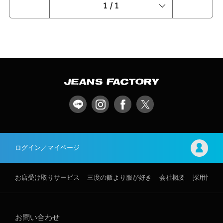
JEWELRY [ショロジュエリー] ベーシックリンクブレ
1
/
1
シリーズですか！？どうやらそうみたいです新たにリ
スレット 8mm [XOB0 ¥29,040 JEANS FACTORY
リースとなったOG ACTIVE JACKETのついて解説さ
SEDAN ALL-PURPOSE [セダン オールパーパス] パッ
せていただきます！『OG』は"Original Fit"の略で、
カブルパフベスト [SD25F- ¥23,716 👆オンラインを要
USAカーハートのヴィンテージやオリジナルのシルエ
チェック 三児の父。弊社のビックダディー。 子育て
ットを現代的にアップデートしており、ショート丈で
の相談は筑瀬まで（笑） それではまた次回。
身幅が広く、ボリュームのある現代風なシルエットが
特徴。 身体172cm/68kgでMサイズを着用. JEANS
FACTORY 松山店 佐藤有起 172cm ※スタイリング詳
細は画像をタップ↑↑↑OGシリーズはオーバーサイズ
で着るなら、いつも着ているサイズと同じでOKジャ
ストで着たいなら、ワンサイズ下げって感じ。裏地は
ブランケット地が通常ですが、OGシリーズはキルテ
ィング地なので、インナーの素材を気にせず重ね着で
きそうです。表面は重厚なコットン生地に、チョーク
ウォッシュ加工を施すことによってヴィンテージのよ
うな風合いを再現し着込んだような色の濃淡が特徴
で、無骨さの中に独特の味わいに。しかもこだわりが
伝わるトリプルステッチで縫っているので、ヴィンテ
ージ感とタフさを感じることができます。古き良きの
ログイン／マイページ
ディテールを残しながら、自分だけのエイジングを楽
しめる最高の1着。 JEANS FACTORY carhartt WIP
[カーハートダブリューアイピー] アクティブスウェッ
トジャケ ¥28,798 表地がスウェットタイプのアクティ
お店受け取りサービス
三度の飯より服が好き
会社概要
採用情報
ブジャケットもあるので、↑↑コチラも画像をタップし
ていただけると、詳細見れます！↑↑少しでもお買い物
の参考になれば幸いです。次回またお会いしましょ
う！ ※着用アイテムはコチラ↓↓↓ JEANS FACTORY
carhartt WIP [カーハートダブリューアイピー] OGア
お問い合わせ
クティブジャケット [I0 ¥52,030 JEANS FACTORY