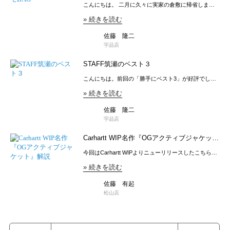
リ。 左胸のリフレクターロゴやチンストラップも🙆‍♂️
は1105よりやや深めです。⚠️レングスはどちらの型も
こんにちは。 二月に久々に実家の倉敷に帰省しま
FACTORY SEDAN ALL-PURPOSE [セダン オールパ
ベージュカラー。 形はクラシックなバルカラーコー
す。 写真を見返すと二年振り、もし時間があれば美
日本人用の長さにしてあって、基本的に裾上げいらず
ーパス] タックワイドショーツ [SD26S- ¥20,328
ト型なのでフォーマルにもカジュアルにも落とし込め
» 続きを読む
観地区をブラブラしたい。 そんな帰省時にいつも迷
で着用できるのもこのシリーズの特徴です✨お次はこ
JEANS FACTORY SEDAN ALL-PURPOSE [セダン オ
ます。 まさに万能、オールパーパス。 JEANS
うのがカバン… SEDAN ALL
ちら、900XX。 JEANS FACTORY WAREHOUSE [ウ
ールパーパス] メッシュショルダーバッグ [SD
FACTORY SEDAN ALL-PURPOSE [セダン オールパ
PURPOSE“CAMOUFLAGE BOSTON BAG” （以下公
佐藤 隆二
エアハウス] Lot 900XX スリムジーンズ [900XX] 28
¥11,011 JEANS FACTORY SEDAN ALL-PURPOSE
ーパス] バルカラーオールパーパスコー ¥44,891 👆オ
[セダン オールパーパス] クラシックチェックベルハッ
ONE WASH ¥29,040 ヴィンテージにはないシルエッ
式HPより👇） 旅の気分を盛り上げる物の中にパッキ
宇品店
ンラインからCheck これからのオケージョンに最適な
トを当時の縫製で作り上げたシリーズです。オンスは
ト ¥7,030
ングがある。必要な物を想像しながらバッグに詰め込
アイテム。 今シーズンもSEDAN ALL PURPOSEから
13.5oz。800XXより軽いです。シルエットはスリムテ
んでいく感じがたまらない。そんな時になくてはなら
STAFF筑瀬のベスト３
目が離せません！ ではまた次回。
ーパード。かなりスッキリとした大人のスリムです。
ないのがボストンバック。旅の思い出と共に記憶に残
ウエアハウスのシリーズの中でも最も細い型番です。
っていくバッグって他になかなか思いつかない。そし
こんにちは。前回の「勝手にベスト3」が好評でした
腰回りと股上は800XXよりゆとりがあります。最後は
てあまり頻繁に登場するものではないので保守的な柄
ので、今回はメンズスタッフ筑瀬さんでご紹介。 今
こちら、800XX。 こちらも900XXと同様のテーマで作
をついつい選んでしまうが、たまにしか使わないから
» 続きを読む
リアルに欲しいクリスマスプレゼントを即興で選んで
られた型番です。オンスは14.5oz。900XXより重いで
こそ柄物や派手な物が良いのではないでしょうか。
もらいました。参考にしてくれたら幸いです。 まず
す。シルエットはノンテーパードストレート。普通の
旅行といわず、無駄に使いたくなるバッグ。 見た目
は第三位。 THE NORTH FACE“Nuptse Loafer” コメ
佐藤 隆二
ストレートシルエットです。900XXより股上が浅めで
だけじゃなく、ショルダーベルト付いてたり内側にし
ント「やっぱ足元もノースでしょ！」 とのこと。こ
宇品店
す。今回はプラスで1101と900XXを使ってコーディネ
っかりと仕切りがあったり。 JEANS FACTORY
こ最近こぞって様々なブランドがローファータイプの
ートを組んでみました⬇️⬇️⬇️•1101 JEANS FACTORY
SEDAN ALL-PURPOSE [セダン オールパーパス] カモ
シューズをリリースしてますね。 それでは第二位。
Carhartt WIP名作『OGアクティブジャケッ
STILL BY HAND [スティルバイハンド] レギュラーカ
フラージュボストンバッグ ¥21,780 👆詳細はオンライ
XOLO“フィガロリンクブレスレット” コメント「シン
ラーシャツ [SH00221] 46 ¥14,399 JEANS FACTORY
ト』解説
ンで SEDANのアイテムはいつもどこかストーリー性
プルで洋服も選ばないですし、重ね付けもしっくり決
今回はCarhartt WIPよりニューリリースしたこちらの
RED WING [レッドウィング] クラシックモック オッ
があって好きです。 みなさまも旅行のお供にいかが
まります。」 まさに丁度良いアクセサリー。今シー
アイテムのご紹介！ JEANS FACTORY carhartt WIP
クスフォード Dワイズ [8 ¥55,660 •900XX JEANS
でしょう。 ではまた次回。
ズン非常に好評頂いております。 そして第一位！
» 続きを読む
[カーハートダブリューアイピー] OGアクティブジャ
FACTORY SEDAN ALL-PURPOSE [セダン オールパ
SEDAN ALL PURPOSE“PUFF VEST” コメント「こう
ケット [I0 ¥52,030 OGアクティブジャケットアクティ
ーパス] バルカラーオールパーパスコー ¥44,891
いうのが店頭でもプライベートでも1番良いん
ブジャケットは、主にワークウェアブランドであるカ
佐藤 有起
JEANS FACTORY RED WING [レッドウィング] クラ
よ！」 これかわいいですよねー。セダンのアイテム
ーハート (Carhartt)の象徴的なアイテムとして知られ
シックモック オックスフォード Dワイズ [8 ¥55,660
松山店
は古き良きクラシックなアウトドア系のアイテムが多
ており、厚手のダック生地やトリプルステッチによる
是非参考にしてみてください👖✨🙏
い印象。ベストはやっぱり使えますよね。 以上が
高い耐久性で普段使いからアウトドアまで幅広く対応
STAFF筑瀬のランキング。 JEANS FACTORY THE
し、ストリートシーンやアーティストなど幅広いシー
NORTH FACE [ザ ノースフェイス] ヌプシ ローファー
ンで活躍しています。そんなアクティブジャケット
[NF52575] 8 KK ¥18,392 JEANS FACTORY XOLO
ですが、今回は何か様子が違う...なになに？OG？新