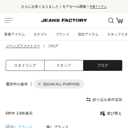
さらにお安くなりました！モアセール開催！
対象アイテム
新着アイテム
カテゴリ
ブランド
別注アイテム
スタッフスタ
ジーンズファクトリー
ブログ
スタイリング
スタッフ
ブログ
選択中の条件
SEDAN ALL-PURPOSE
絞り込み条件追加
6
件中
1
-
6
件表示
並び替え
推しブランド