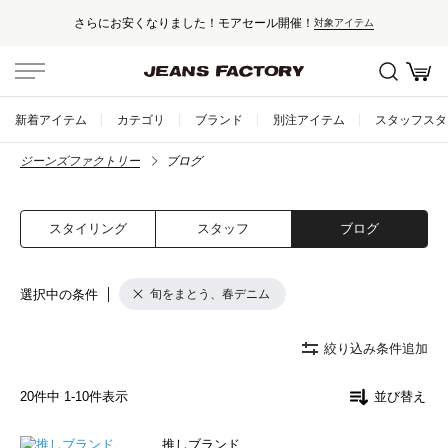
さらにお安くなりました！モアセール開催！
対象アイテム
新着アイテム
カテゴリ
ブランド
別注アイテム
スタッフスタ
ジーンズファクトリー
ブログ
スタイリング
スタッフ
ブログ
選択中の条件
旬をまとう、春デニム
絞り込み条件追加
20
件中
1
-
10
件表示
並び替え
推しブランド