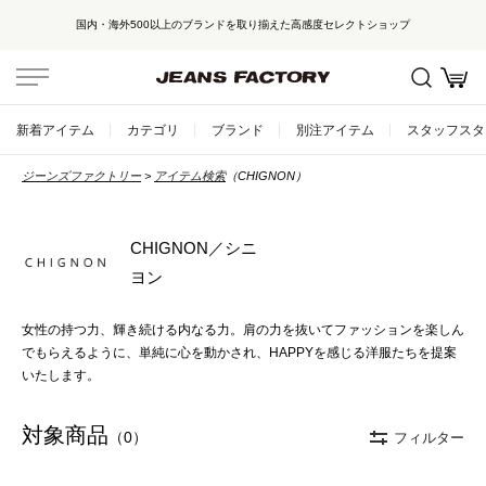
国内・海外500以上のブランドを取り揃えた高感度セレクトショップ
新着アイテム
カテゴリ
ブランド
別注アイテム
スタッフスタ
ジーンズファクトリー
アイテム検索
（CHIGNON）
CHIGNON／シニ
ヨン
女性の持つ力、輝き続ける内なる力。肩の力を抜いてファッションを楽しん
でもらえるように、単純に心を動かされ、HAPPYを感じる洋服たちを提案
いたします。
対象商品
（0）
フィルター