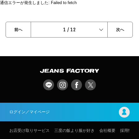
通信エラーが発生しました: Failed to fetch
1
/
12
前へ
次へ
ログイン／マイページ
お店受け取りサービス
三度の飯より服が好き
会社概要
採用情報