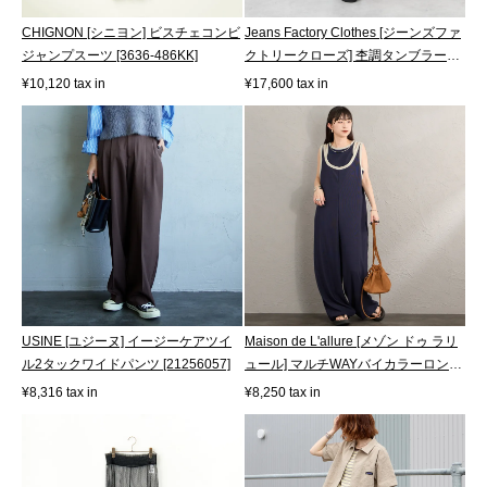
CHIGNON [シニヨン] ビスチェコンビ
Jeans Factory Clothes [ジーンズファ
ジャンプスーツ [3636-486KK]
クトリークローズ] 杢調タンブラー
ツ...
¥10,120 tax in
¥17,600 tax in
USINE [ユジーヌ] イージーケアツイ
Maison de L'allure [メゾン ドゥ ラリ
ル2タックワイドパンツ [21256057]
ュール] マルチWAYバイカラーロン
パ...
¥8,316 tax in
¥8,250 tax in