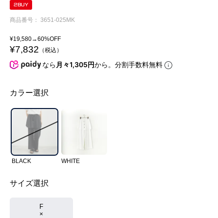
2BUY
商品番号
3651-025MK
¥
19,580
→60%OFF
¥
7,832
税込
なら
月々1,305円
から。分割手数料無料
カラー選択
BLACK
WHITE
サイズ選択
F
×