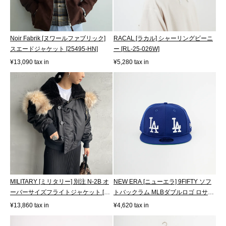
Noir Fabrik [ヌワールファブリック]
RACAL [ラカル] シャーリングビーニ
スエードジャケット [25495-HN]
ー [RL-25-026W]
¥13,090 tax in
¥5,280 tax in
MILITARY [ミリタリー] 別注 N-2B オ
NEW ERA [ニューエラ] 9FIFTY ソフ
ーバーサイズフライトジャケット [T-
トバックラム MLBダブルロゴ ロサン
24...
ゼル...
¥13,860 tax in
¥4,620 tax in