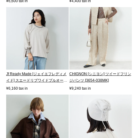
¥6,600 tax in
¥4,400 tax in
Jf Ready Made [ジェイエフレディメ
CHIGNON [シニヨン] ツイードフリン
イド] スエードリブワイドプルオーバ
ジパンツ [3654-038MK]
ー...
¥6,160 tax in
¥9,240 tax in