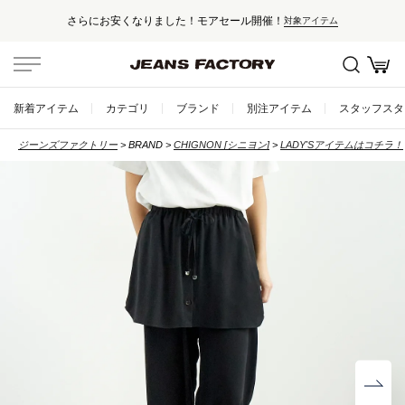
さらにお安くなりました！モアセール開催！
対象アイテム
新着アイテム
カテゴリ
ブランド
別注アイテム
スタッフスタ
ジーンズファクトリー
BRAND
CHIGNON [シニヨン]
LADY'Sアイテムはコチラ！