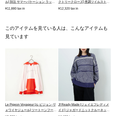
ル] 別注 サマーバケーション ラップ
クトリークローズ] 杢調ツイルスト
パンツ...
レ...
¥11,880 tax in
¥12,320 tax in
このアイテムを見ている人は、こんなアイテムも
見ています
Le Pigeon Voyageur [ル ピジョン ヴ
Jf Ready Made [ジェイエフレディメ
ォワイヤジュール] ツートーンフーデ
イド] ジャガードニットクルーネック
ィ...
プ...