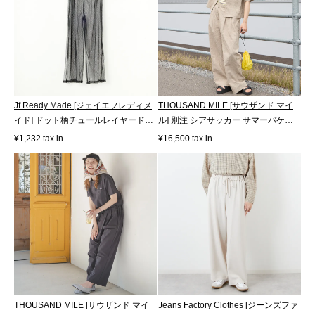
Jf Ready Made [ジェイエフレディメ
THOUSAND MILE [サウザンド マイ
イド] ドット柄チュールレイヤードパ
ル] 別注 シアサッカー サマーバケー
ン...
ション...
¥1,232 tax in
¥16,500 tax in
THOUSAND MILE [サウザンド マイ
Jeans Factory Clothes [ジーンズファ