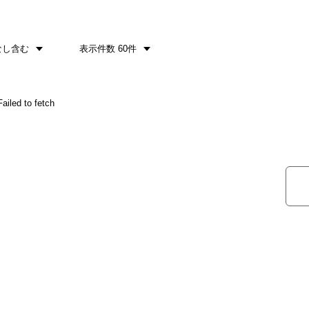
なし含む
表示件数 60件
d to fetch