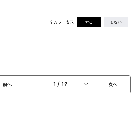
全カラー表示
する
しない
1
/
12
前へ
次へ