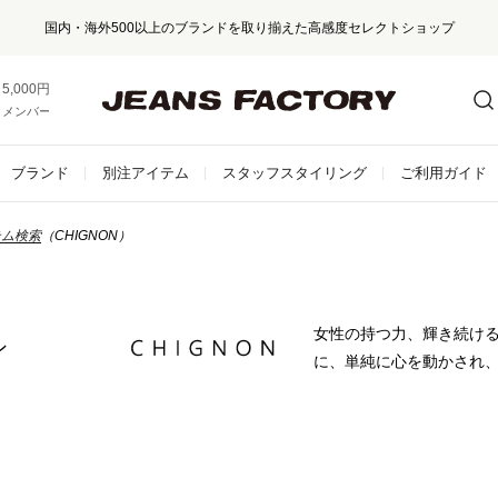
国内・海外500以上のブランドを取り揃えた高感度セレクトショップ
5,000円以上お買い上げで送料無料！
メンバー登録でお得な情報をゲット。
さらに詳しく
ブランド
別注アイテム
スタッフスタイリング
ご利用ガイド
テム検索
（CHIGNON）
女性の持つ力、輝き続け
ン
に、単純に心を動かされ、