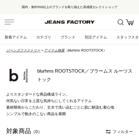
国内・海外500以上のブランドを取り揃えた高感度セレクトショップ
新着アイテム
カテゴリ
ブランド
別注アイテム
スタッフスタ
ジーンズファクトリー
アイテム検索
（blurhms ROOTSTOCK）
blurhms ROOTSTOCK／ブラームス ルーツス
トック
よりスタンダードな商品構成ライン。
何気ない日常を上質な気持ちにしてくれるアイテム
素材開発からこだわり、丈夫で洗い込むごとに肌に馴染む着心地
シンプルで飽きのこない商品を展開
対象商品
（0）
フィルター