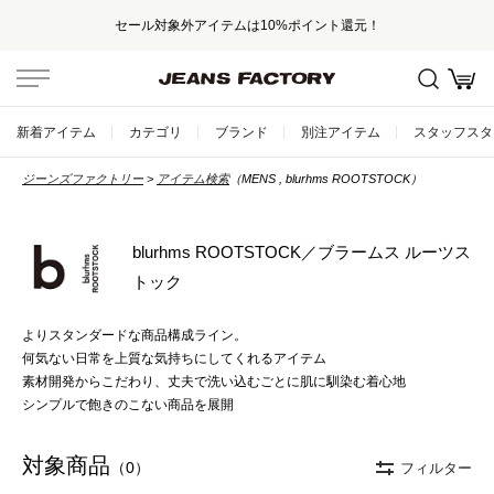
セール対象外アイテムは10%ポイント還元！
新着アイテム
カテゴリ
ブランド
別注アイテム
スタッフスタ
ジーンズファクトリー
アイテム検索
（MENS , blurhms ROOTSTOCK）
blurhms ROOTSTOCK／ブラームス ルーツス
トック
よりスタンダードな商品構成ライン。
何気ない日常を上質な気持ちにしてくれるアイテム
素材開発からこだわり、丈夫で洗い込むごとに肌に馴染む着心地
シンプルで飽きのこない商品を展開
対象商品
（0）
フィルター