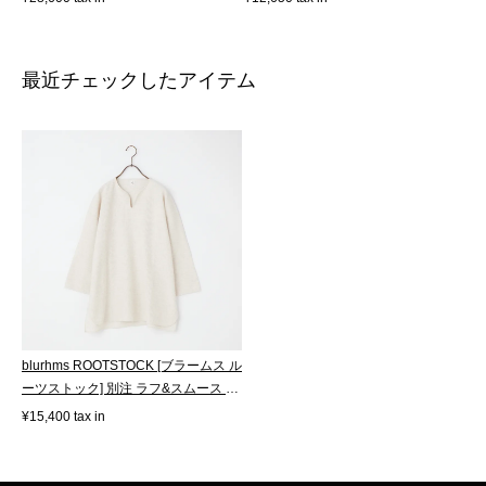
最近チェックしたアイテム
blurhms ROOTSTOCK [ブラームス ル
ーツストック] 別注 ラフ&スムース サ
ー...
¥15,400 tax in