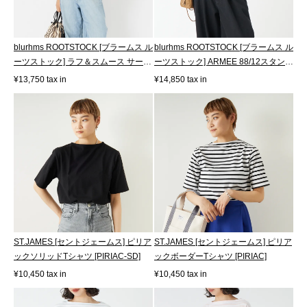
blurhms ROOTSTOCK [ブラームス ル
blurhms ROOTSTOCK [ブラームス ル
ーツストック] ラフ＆スムース サーマ
ーツストック] ARMEE 88/12スタンダ
ル...
ード...
¥13,750 tax in
¥14,850 tax in
ST.JAMES [セントジェームス] ピリア
ST.JAMES [セントジェームス] ピリア
ックソリッドTシャツ [PIRIAC-SD]
ックボーダーTシャツ [PIRIAC]
¥10,450 tax in
¥10,450 tax in