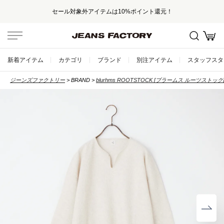
セール対象外アイテムは10%ポイント還元！
新着アイテム
カテゴリ
ブランド
別注アイテム
スタッフスタ
ジーンズファクトリー
BRAND
blurhms ROOTSTOCK [ブラームス ルーツストック