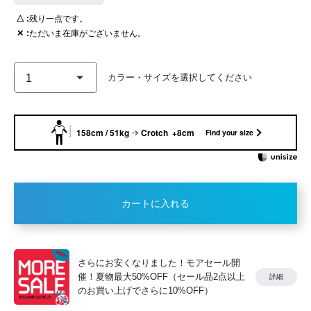
△
残り一点です。
✕
ただいま在庫がございません。
158cm / 51kg
Crotch +8cm
Find your size
カートに入れる
さらにお安くなりました！モアセール開
催！夏物最大50%OFF（セール品2点以上
詳細
のお買い上げでさらに10%OFF）