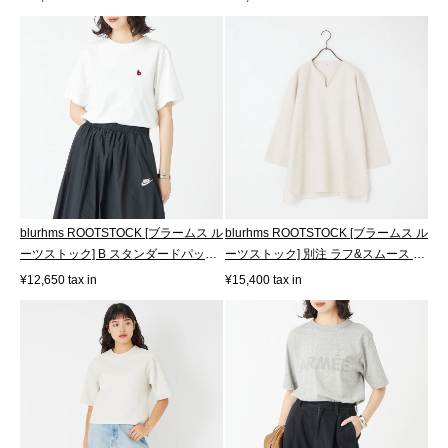
blurhms ROOTSTOCK [ブラームス ル
blurhms ROOTSTOCK [ブラームス ル
ーツストック] B スタンダードパッチ
ーツストック] 別注 ラフ&スムース サ
Tシ...
ー...
¥12,650 tax in
¥15,400 tax in