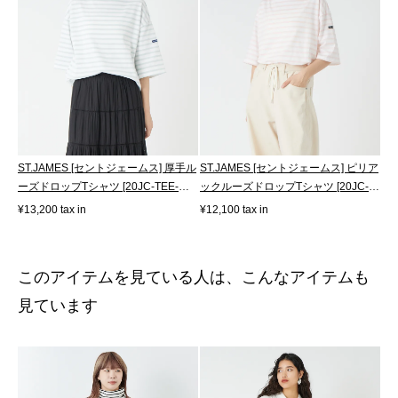
ST.JAMES [セントジェームス] 厚手ル
ST.JAMES [セントジェームス] ピリア
ーズドロップTシャツ [20JC-TEE-
ックルーズドロップTシャツ [20JC-
LOOSE]
8733...
¥13,200 tax in
¥12,100 tax in
このアイテムを見ている人は、こんなアイテムも
見ています