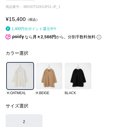
商品番号
BROOTS26SJF01-JF_1
¥
15,400
税込
1,400
円分ポイント還元中!!
なら
月々2,566円
から。分割手数料無料
カラー選択
H.OATMEAL
H.BEIGE
BLACK
サイズ選択
2