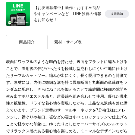
【お友達募集中】新作・おすすめ商品
やキャンペーンなど、LINE独自の情報
友達追加
をお知らせ！
商品紹介
素材・サイズ表
表面にワッフルのような凹凸を持たせ、裏面をフラットに編み上げる
ことで、着用後の伸びやへたりを軽減し型崩れしにくい生地に仕上げ
たサーマルカットソー。縮みが出にくく、長く愛用できるのも特徴で
す。素材には、内側に微細な溝を持つ異形断面と丸断面の単繊維をラ
ンダムに配列し、さらにねじれを加えることで繊維間に極細の隙間を
生み出すポリエステル糸と、超長綿を組み合わせて使用。優れた吸水
性と拡散性、ドライな着心地を実現しながら、上品な光沢感も兼ね備
えています。ブランド定番のサーマルキーネックを7分袖仕様にアレ
ンジし、襟ぐりや袖口、裾などの端はすべてロックミシンで仕上げる
ことで軽やかな印象に。ゆったりとしたオーバーサイズのシルエット
でリラックス感のある着心地を楽しめる、ミニマルなデザインながら