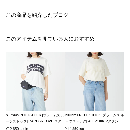
この商品を紹介したブログ
このアイテムを見ている人におすすめ
blurhms ROOTSTOCK [ブラームス ル
blurhms ROOTSTOCK [ブラームス ル
ーツストック] RAREGROOVE スタン
ーツストック] ALE-Y 88/12スタンダ
ダード...
ード...
¥12,650 tax in
¥14,850 tax in