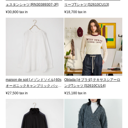
ェスタンシャツ [RN30389307-JF]
リーブTシャツ [S2610CU13]
¥30,800 tax in
¥18,700 tax in
maison de soil [メゾンドソイル] 60s
Oblada [オブラダ] テキサスシアーロ
オーガニックキャンブリック バッ
ングTシャツ [S2610CU14]
ク...
¥27,500 tax in
¥15,180 tax in