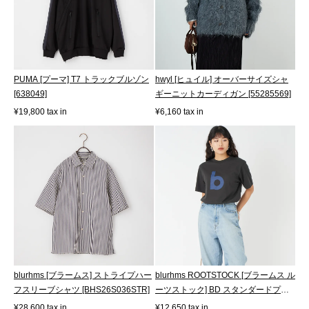
PUMA [プーマ] T7 トラックブルゾン
hwyl [ヒュイル] オーバーサイズシャ
[638049]
ギーニットカーディガン [55285569]
¥19,800 tax in
¥6,160 tax in
blurhms [ブラームス] ストライプハー
blurhms ROOTSTOCK [ブラームス ル
フスリーブシャツ [BHS26S036STR]
ーツストック] BD スタンダードプリ
ントT...
¥28,600 tax in
¥12,650 tax in