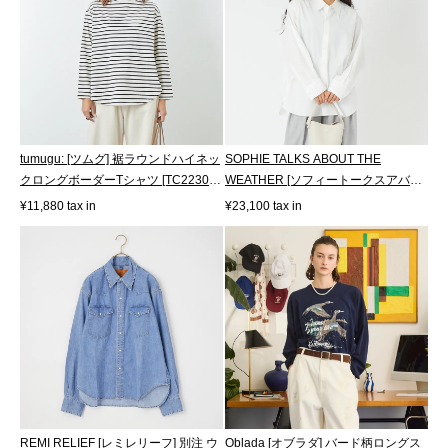
tumugu: [ツムグ] 裾ラウンドハイネッ
SOPHIE TALKS ABOUT THE
クロングボーダーTシャツ [TC22301-
WEATHER [ソフィートークスアバウ
BA...
トザウェザー] オ...
¥11,880 tax in
¥23,100 tax in
REMI RELIEF [レミレリーフ] 別注 ウ
Oblada [オブラダ] バード柄ロングス