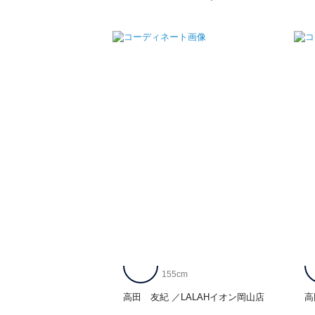
155cm
高田 友紀
LALAHイオン岡山店
高