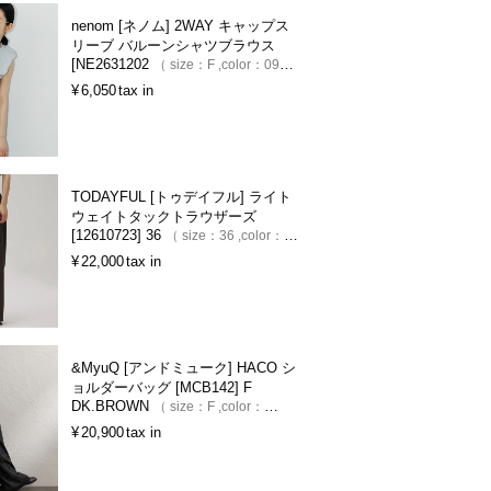
nenom [ネノム] 2WAY キャップス
リーブ バルーンシャツブラウス
[NE2631202
size：
F
color：
09
BLACK
¥
6,050
tax in
TODAYFUL [トゥデイフル] ライト
ウェイトタックトラウザーズ
[12610723] 36
size：
36
color：
BLK
¥
22,000
tax in
&MyuQ [アンドミューク] HACO シ
ョルダーバッグ [MCB142] F
DK.BROWN
size：
F
color：
DK.BROWN
¥
20,900
tax in