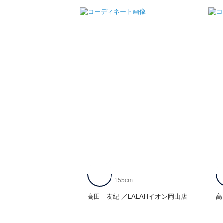
155cm
高田 友紀
LALAHイオン岡山店
高