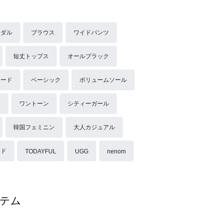
ンダル
ブラウス
ワイドパンツ
短丈トップス
オールブラック
モード
ベーシック
ボリュームソール
イ
ワントーン
シティーガール
韓国フェミニン
大人カジュアル
ード
TODAYFUL
UGG
nenom
テム