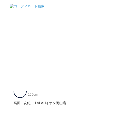
155cm
高田 友紀
LALAHイオン岡山店