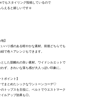
tagramでもスタイリング投稿しているので
らえると嬉しいです☺️
】
心地】
よいハリ感のある軽やかな素材。前後どちらでも
の紐で色々アレンジもできます。
っとした肌離れの良い素材。ワイドシルエットで
拾わず、きれいな落ち感が大人っぽい印象に。
ートポイント】
クでまとめたシックなワントーンコーデ♡
ンのトップスを主役に、ベルトでウエストマーク
タイルアップ効果も◎。