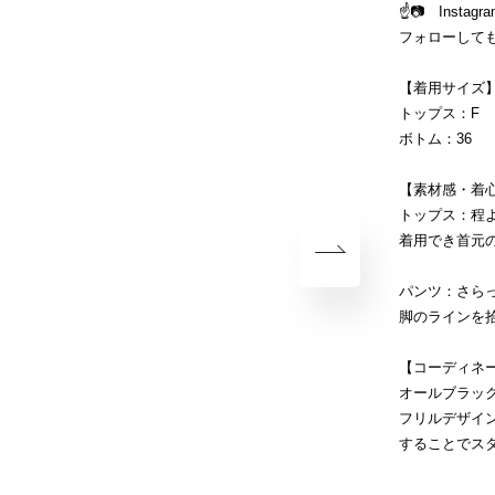
☝️📷 Ins
フォローしても
【着用サイズ
トップス：F
ボトム：36
【素材感・着
トップス：程
着用でき首元
パンツ：さら
脚のラインを
【コーディネ
オールブラッ
フリルデザイ
することでス