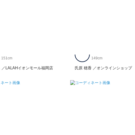
151cm
149cm
皐
LALAHイオンモール福岡店
氏原 穂香
オンラインショップ