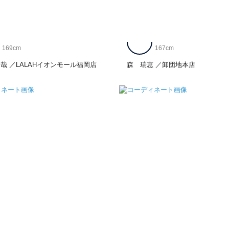
169cm
167cm
和哉
LALAHイオンモール福岡店
森 瑞恵
卸団地本店