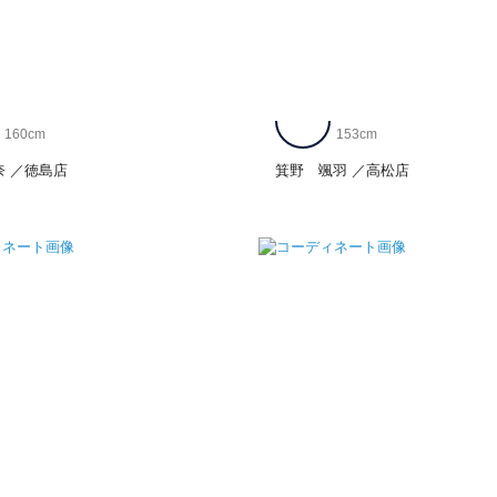
160cm
153cm
奈
徳島店
箕野 颯羽
高松店