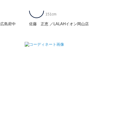
151cm
ル広島府中
佐藤 正恵
LALAHイオン岡山店