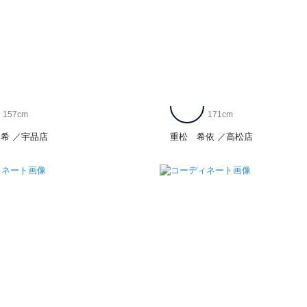
157cm
171cm
美希
宇品店
重松 希依
高松店