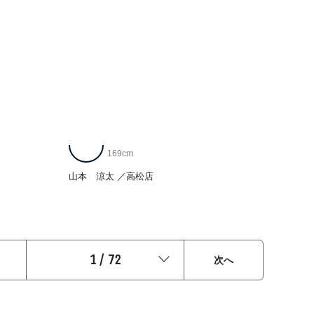
169cm
山本 涼太
高松店
1
/
72
次へ