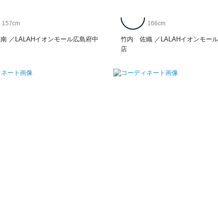
157cm
166cm
理南
LALAHイオンモール広島府中
竹内 佐織
LALAHイオンモー
店