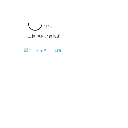
160cm
三橋 玲奈
徳島店