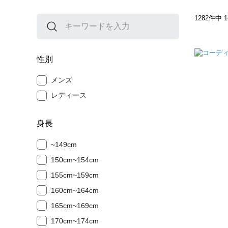
1282
件中
1
性別
メンズ
レディース
身長
~149cm
150cm~154cm
155cm~159cm
160cm~164cm
165cm~169cm
170cm~174cm