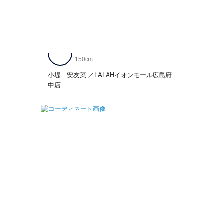
150cm
小堤 安友菜
LALAHイオンモール広島府
中店