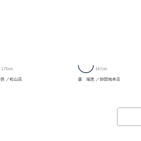
175cm
167cm
 啓
松山店
森 瑞恵
卸団地本店