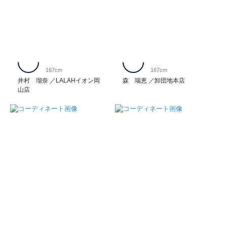
167cm
167cm
井村 瑠奈
LALAHイオン岡
森 瑞恵
卸団地本店
山店