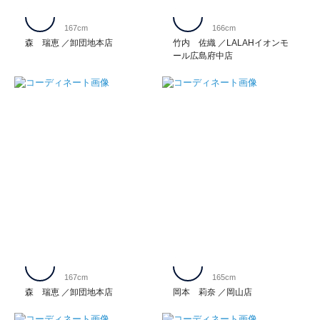
167cm
166cm
森 瑞恵
卸団地本店
竹内 佐織
LALAHイオンモ
ール広島府中店
167cm
165cm
森 瑞恵
卸団地本店
岡本 莉奈
岡山店