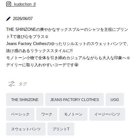
kudochon_jf
2026/06/07
THE SHINZONEの爽やかなサックスブルーのシャツを主役にプリン
トTで遊び心をプラス☺️
Jeans Factory Clothesのゆったりシルエットのスウェットパンツで、
抜け感のあるリラックススタイルに!!
モノトーン小物で全体を引き締めカジュアルながらも大人な印象へ☺︎
デイリーに取り入れやすいコーデです🤩
THE SHINZONE
JEANS FACTORY CLOTHES
UGG
ベーシック
ワーク
モノトーン
イージーパンツ
スウェットパンツ
プリントT