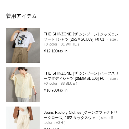
着用アイテム
THE SHINZONE [ザ シンゾーン] ジャズコン
サートTシャツ [26SMSCU09] F0 01
size：
F0
color：
01 WHITE
¥
12,100
tax in
THE SHINZONE [ザ シンゾーン] ハーフスリ
ーブダディシャツ [25MMSBL06] F0
size：
F0
color：
83 BLUE
¥
18,700
tax in
Jeans Factory Clothes [ジーンズファクトリ
ークローズ] 16/2 タックスウェ
size：
S
color：
ASH