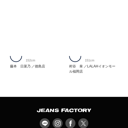
152cm
151cm
藤本 日菜乃
徳島店
村谷 皐
LALAHイオンモー
ル福岡店