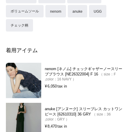
ボリュームソール
nenom
anuke
UGG
チェック柄
着用アイテム
nenom [ネノム] チェックギャザーノースリー
ブブラウス [NE26322004] F 16
size：
F
color：
16 NAVY
¥
6,050
tax in
anuke [アンヌーク] スリーブレス カットワン
ピース [62610310] 36 GRY
size：
36
color：
GRY
¥
8,470
tax in