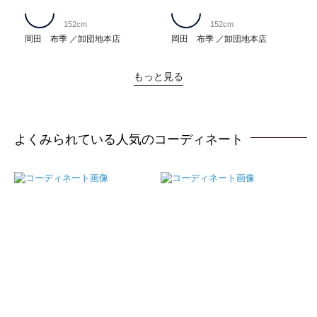
152cm
152cm
岡田 布季
卸団地本店
岡田 布季
卸団地本店
もっと見る
よくみられている人気のコーディネート