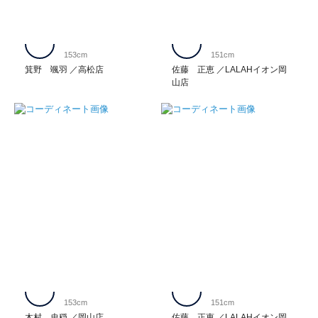
153cm
151cm
箕野 颯羽
高松店
佐藤 正恵
LALAHイオン岡
山店
153cm
151cm
木村 史穏
岡山店
佐藤 正恵
LALAHイオン岡