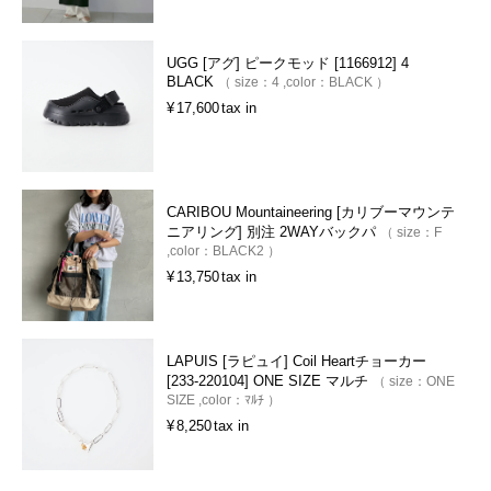
UGG [アグ] ピークモッド [1166912] 4
BLACK
size：
4
color：
BLACK
¥
17,600
tax in
CARIBOU Mountaineering [カリブーマウンテ
ニアリング] 別注 2WAYバックパ
size：
F
color：
BLACK2
¥
13,750
tax in
LAPUIS [ラピュイ] Coil Heartチョーカー
[233-220104] ONE SIZE マルチ
size：
ONE
SIZE
color：
ﾏﾙﾁ
¥
8,250
tax in