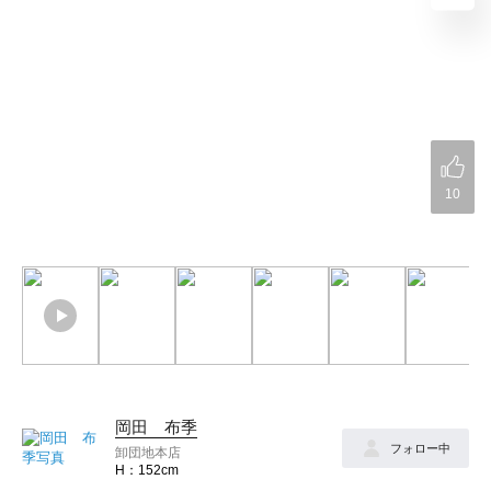
10
岡田 布季
フォロー中
卸団地本店
152cm