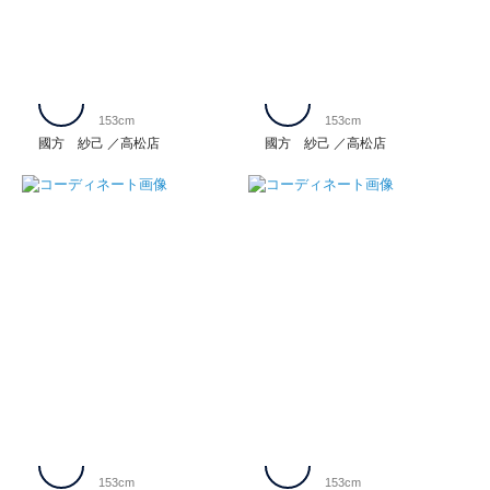
153cm
153cm
國方 紗己
高松店
國方 紗己
高松店
153cm
153cm