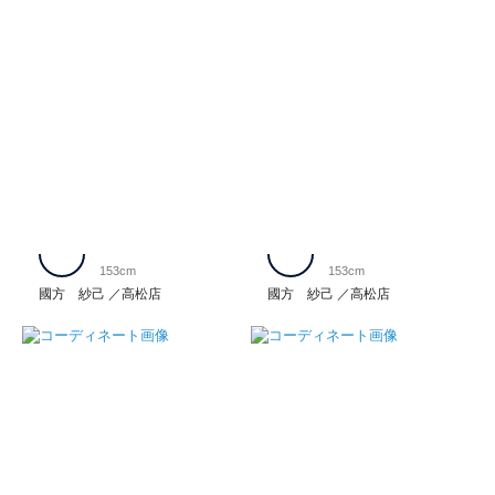
153cm
153cm
國方 紗己
高松店
國方 紗己
高松店