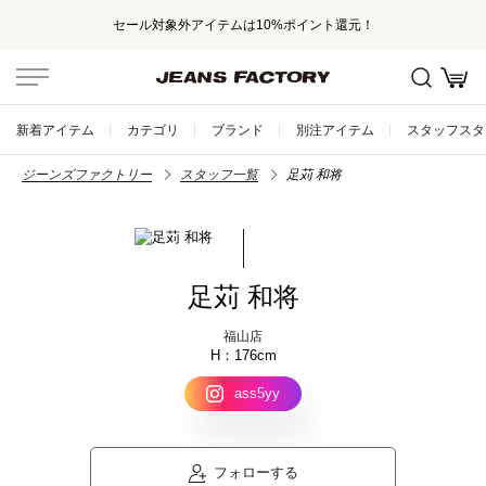
セール対象外アイテムは10%ポイント還元！
新着アイテム
カテゴリ
ブランド
別注アイテム
スタッフスタ
ジーンズファクトリー
スタッフ一覧
足苅 和将
足苅 和将
福山店
176cm
ass5yy
フォローする