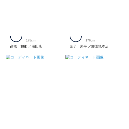
175cm
176cm
高橋 和那
沼田店
金子 周平
卸団地本店