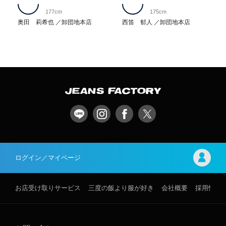
177cm
175cm
奥田 莉希也
卸団地本店
西笛 郁人
卸団地本店
ログイン／マイページ
お店受け取りサービス
三度の飯より服が好き
会社概要
採用情報