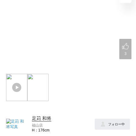
3
足苅 和将
フォロー中
福山店
176cm