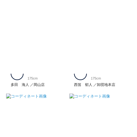
175cm
175cm
多田 海人
岡山店
西笛 郁人
卸団地本店