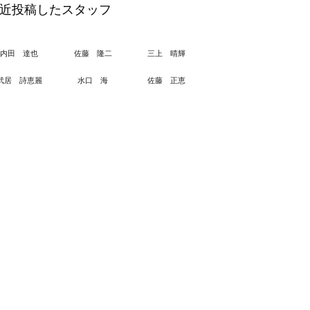
近投稿したスタッフ
内田 達也
佐藤 隆二
三上 晴輝
武居 詩恵麗
水口 海
佐藤 正恵