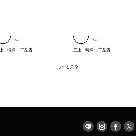
164cm
164cm
上 晴輝
宇品店
三上 晴輝
宇品店
もっと見る