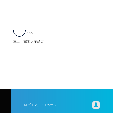
164cm
三上 晴輝
宇品店
ログイン／マイページ