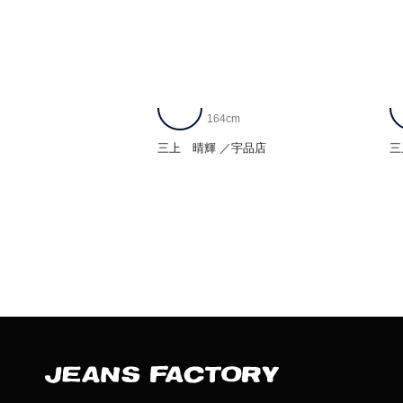
164cm
三上 晴輝
宇品店
三