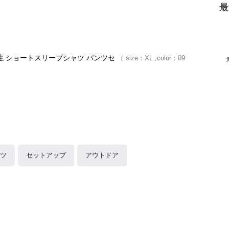
最
] 別注 ショートスリーブシャツ パンツセ
size：
XL
color：
09
ツ
セットアップ
アウトドア