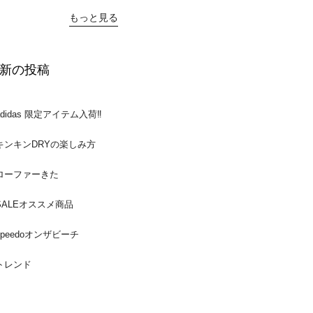
もっと見る
新の投稿
adidas 限定アイテム入荷‼️
キンキンDRYの楽しみ方
ローファーきた
SALEオススメ商品
speedoオンザビーチ
トレンド