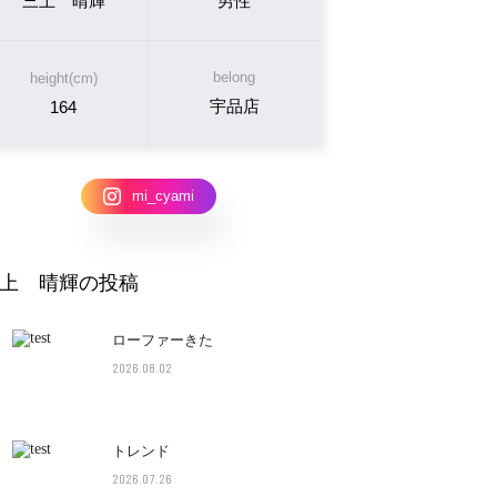
三上 晴輝
男性
belong
height(cm)
宇品店
164
mi_cyami
上 晴輝の投稿
ローファーきた
2026.08.02
トレンド
2026.07.26