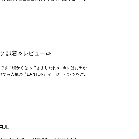
すがSサイズが個人的にはいい感じです。.どちら
OG」と題して旬なリアルバイアイテムを紹介して
ACTORYでしか手に入らない特別なアイテム。.是
目線で、特に私を含めお洒落難民に陥りがちなア
てみてください！！
わく楽しめるアイテムを紹介していく、そんなブ
♪..今回のオススメアイテムはこちら💁‍♀️Jeans
[ジーンズファクトリークローズ] 7DAYSナイロンイージー
AP👇） JEANS FACTORY Jeans
[ジーンズファクトリークローズ] 7DAYSナイロンイー
に名前通り“毎日いけるやつ”です🥰.どこが特にア
ンツ 試着＆レビュー✏️
と言うと‥. ①ぱっと穿けるのにタック入りでち
軽く動き易いストレッチナイロン素材。③ウエス
です！暖かくなってきましたね☀️..今回はお出か
ード付きで気になるお腹周りが楽ちん極まりな
頭でも人気の『DANTON』イージーパンツをご紹
ゆとりあるのに穿くと細見え！⑤カラバリ豊富で
！⑥サッと洗えて、すぐ乾く！旅行にも最適✈️⑦
TORY DANTON [ダン
にも優しい☺️..ただ、⑤に関しては、年齢的に難
T-E0034HNZ] 38 ECRU ¥17,545 なん
正直否めません‥💦そんな不安解消に！🆕カラー
増えて全5色展開に◎.おすすめポイント.✴︎11オ
メスタイリングも置いておきますね♪.コーデ① ピ
したイージーパンツで春夏シーズン向けのライト
感のあるウエストゴム仕様でステッチが入っており
❣️）【アラフィフ流着こなしポイント】ピンクの甘
く簡素化したデザインで脱ぎ履き楽ちん。✴︎程よい
ージャケットやレザーシューズで引き締め大人マ
トオンスデニムなのでカラーパンツでも派手過ぎず
 【アラフィフ流着こなしポイン
 36/38.165cmで38を着用しており、小柄な方
FUL
を制するのはやはり黒😎他の色味は極力抑えて、
スタイリングはコチラ⇩ JEANS FACTORY
ウン🤎 【アラフィフ流着こなしポ