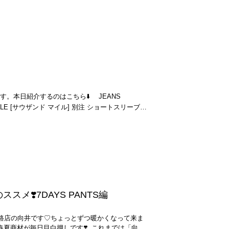
。是非、ゲットしてみてください！↓気になる商
AS-J-OX] 24 ¥17,545 白シャツ×カ
,410 JEANS FACTORY
.【BRN CHK】 JEANS FACTORY
注 ヒザデルトラックパンツ [SX1664-JF] 1 BROWN
othes [ジーンズファクトリークローズ] 接触冷感ノースリ
するジャージ！ボリューム感あるシルエットで年齢問
ジっぽくなりすぎずTシャツやシャツと合わせるだ
840 JEANS
す。 カラー展開は、2色展開。ブ
ブラウンどちらも春夏だけでなくオールシーズン
人的には、ネイビーのジャージはここ最近出てい
チ ロサンゼルス・ドジャース ¥3,726 Tシャ
本日紹介するのはこちら⬇️ JEANS
です◎シャツやジャケットなどキレイめでも合わ
でラフなカジュアルスタイル🧢楽ちんなのにお洒
開も豊富でレディースサイズに1、2メンズサイズ
デ！..いかがでしたか？柄パンツは難しそうだな
展開。.レディースのサイズ展開は貴重でこれも直ぐ
シンプルにするだけで意外と取り入れやすいアイ
トアップ （TM261SS50841-JF） ・肌離れ
用↓ JEANS FACTORY 卸団地
柄を見つけてくださいね♪
用しているので夏場でも快適に着用できます
のテーパードシルエットなのですっきりとした印
の紐を縛っていい感じ◎丈は、少し長めでした。
使いも🙆‍♂️ 164cmでMサイズ着
S FACTORY Needles
くださいませ！
クパンツ [SX1663-JF] 1 NAVY ¥25,410
ートラックパンツ。.こちらは、ストレートシル
ザデルパンツ同様にブラ
メ❣️7DAYS PANTS編
ラウンのカラー展開。.サイズ展開もレディースサ
、M、Lの6サイズ展開です。 JEANS
道路店の向井です♡ちょっとずつ暖かくなって来ま
用。XSだとやや細め。Mだとウエスト大きめ、丈長
夏商材が毎日目白押しです❣️..これまでは「向井