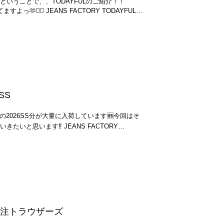
ということで、、TODAYFULのご紹介！！
ンは取り入れ易い大人カラー！同系色のグラデー
番人気のカラーです☝️ CHARCOAL 今
S FACTORY TODAYFUL
◎.⬆️ぜひ参考にしてみてください♡..ホント、
ンプルは色合わせにしてみましたがカラートップ
トップ [12610612] F MNT ¥8,470 タ
 とりあえず1本あるとコーデに迷った日の即戦力
でトレンド感も出せるし、一枚でシャツのインナー
方も、色違いで更に2、3本‥いかがでしょうか？笑
ラーパンツに挑戦したい方に◎..BLUE 涼し
ル]
ださいませ。..今回も最後までご覧いただきあり
は爽やかに白Tと合わせたいですね！カラーパン
0428] ¥26,620 シャツ👔毎年入
らも店頭で人気のカラー！夏
デザイン可愛すぎて、セットアップで着れるのも
りますよね！？コチラはキナリがかっており透け
魅力☆（ECRUは無染色）..続いて定番人気の.
,200 ｸﾂﾊｲﾃﾅｲﾉﾔﾊﾞｲｼﾞﾜｼﾞ
EANS FACTORY DANTON
トアップ👀160cmの私でも裾感ぴったりでセットア
540DDM] 36 INDIGO ¥17,545 ✴︎ヴィ
6SS
た10オンスのデニムを使用しシーズンレスで履け
TODAYFUL [トゥデ
ゴムのプルオン仕様でリラックス感のある履き心
12610703] 38 BLK ¥19,481 コーデ
があり裾に向かってテーパードしており体型カバー
st8の2026SS分が大量に入荷しています🆕今回はそ
映えるパンツ🍑思ったよりスッキリしたシルエット
エット。✴︎サイズ展開 36のみ ウエストにはド
す‼️ JEANS FACTORY
い✳︎ウエスト大きめでした(･･;)以上おすすめの
◎.やや丈が短く小柄な方はお直しなしで履けま
ウスツーウエストエイト] ショートスリーブクルーネックT
や他にないデザインが多く、値段もいい値段するの
はクロップド丈に。..⇩スタイリングはコチラ⇩
それでは！ JEANS FACTORY
ツ。イン
 フェノメナ [IM8814] 25.0 001 ブラック
ーパンツと比べるとややしっかりとしておりナチ
表情が変わります。あと虫除けになります笑
軽い素材のお求めの方は春夏にピッタリなコットン
_0403ゆきののスタイリング:ゆきののスタイリング
TORY DANTON [ダン
D-2540KWL] 36 ECRU ¥17,545 ✴︎シ
ップドパ ¥24,200 お次はこちら、
パンツと同じ。✴︎高密度でしっかりとした生地感
らしいレオパード、インパクトのあるセットアッ
やかさもあり。36サイズのみ..暑い季節も快適に
D 別注トラウザーズ
柄..⇩商
ンカラー