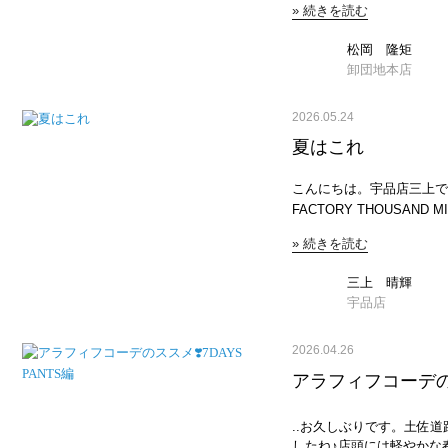
» 続きを読む
か手に入らない特別な商品
[62610524] F RED ¥6,352 JEANS FACTORY CONVERSE [コンバース] キ
品は写真をクリック JEANS FACTORY Needles [ニードルズ] 別注 ヒザデル
ャンバス オールスター J OX [CANVAS-
トラックパンツ [SX1664-JF] M BROWN ¥25
松岡 隆矩
ラータンクで、明るいカラー合わせに💛.
Needles [ニードルズ] 別
卸団地本店
Jeans Factory Cl
¥25,410 まずはじめに、1番大人気なこの型。ヒザデルトラックパン
¥7,260 JEANS FACTORY MOHI [モヒ] ベルトストラップサンダル [GU12-
ツ！.NEEDLESを代表
RD22-11-CO] 38 NEGRO ¥16,770 ワンピースにレイヤードコーデチラッと
2026.05.24
わず大人気の型。.ジャー
見せるだけも👍. .【NVY CHK】 JEANS FACTORY ¥4,
けでオシャレなコーディネートが完成しま
夏はこれ
FACTORY THE NORTH FACE [ザ ノースフェイス] グラニュール
ラウン×ブルーネイビー×
[NM72305] ONE SIZE PR ¥6,897 JEANS FACTORY NEW ERA [ニューエ
活躍するカラー展開。.個
ラ] 9TWENTY MLBサイドパッ
こんにちは。宇品店三上です。
なかったので特にオススメ
ツにウエストポーチ合わせ
FACTORY THOUSAND MILE [サウザンド マイル] 別注 ショートスリーブシ
せれそうです。.サイズ展
落見えするお気に入りコー
ャツ パンツセ ¥18,634 THOUSAND MILE （サウザンドマイル） 別注 ショ
でXS、S、Mの5サイズ
ーという方も、トップスを
» 続きを読む
ートスリーブシャツ パンツセッ
に即完しそう。ちなみに173cmでXSサイズ着
テムです✨.是非お好きな
の良いシアサッカー素材使
本店 松岡隆矩 173cm XSだとウエストジャスト。丈がやや短め。Sだとウエ
◎ ・パンツはタック入り
スト、やや大きめウエスト
三上 晴輝
↓写真をクリック JEANS FACTORY Needles [ニードルズ] 別注 レギュラー
象です ・セットアップだけでなく単体
宇品店
トラックパンツ [SX1663-JF] L NAVY ¥25,410 JEAN
用してます。是非、お試し
[ニードルズ] 別注 レギュラートラッ
2026.04.26
続いてはこちら。レギュラ
エットでスッキリ着用して頂けます。 こちらもヒ
アラフィフコーデのスス
ウン×ブルーネイビー×ブ
イズ1、2メンズサイズXS、S
FACTORY 卸団地本店 松岡隆矩 173cm ↑ナローシルエットのものですが、
..お久しぶりです。土佐
173cmで基本Sサイズ着
したね♪店頭には軽やかな春