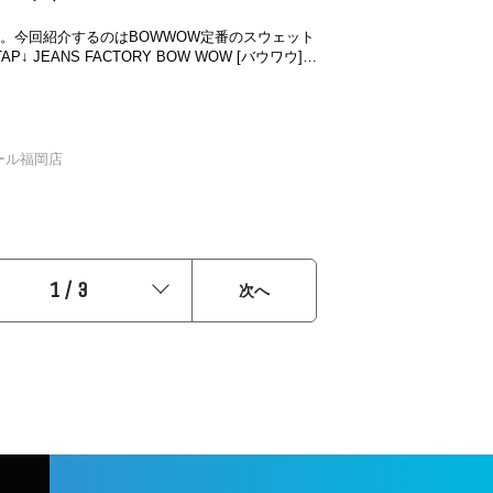
シンプルになりがちな夏こそバギーズショーツは
て下さい🙏
たい。。シーズンによって柄が異なるので収集癖
。今回紹介するのはBOWWOW定番のスウェット
まりません。。無くなる前にゲットすることをお
W [バウワウ]
ドスウェットパーカー [BW261- ¥42,350
てみてください(￣▽￣)最後でご覧いただきあり
ントを
の現場で使い込まれてきたような空気感をデザイ
元まで自然に繋がる存在感のあるセットアップ。
モール福岡店
シーズン対応の厚地裏毛を使用し、特別な編み機
ージライクな質感を活かした仕上がりです。もは
違和感がないくらいの完成度。非常に魅力的なスウェ
リアル過ぎる加工故、単体での着用だとソレっぽ
おすすめの着用方法をご紹介 フェードした
化繊のイレギュラー感がよりファッション性を高
1
/
3
次へ
会