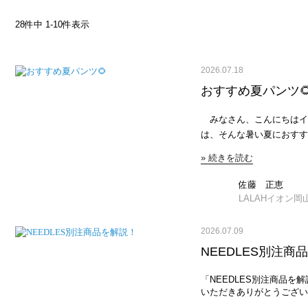
28
件中
1
-
10
件表示
2026.07.18
おすすめ夏パンツ
みなさん、こんにちはイオ
は、そんな暑い夏におすすめなパンツ
FACTORY Noir Fabrik [ヌワールファブリック] リラックスイージーパンツ
» 続きを読む
[IN25-PT-6 ¥10,890 暑い夏でも涼しく穿けるイージーパンツ✨..おすすめポ
イントは、・ウエストゴム
◎・ワイドシルエットで体
佐藤 正恵
全5柄着比べてみました⭐︎.【BLK ST】 JEANS FACT
LALAHイオン岡
2WAY キャップスリーブ バルーンシ
ンツ初心者さんにおすすめ
2026.07.09
JEANS FACTORY CLOCHE [クロシェ] サテン風レースキャミソール
[61285710] 2 ブラック ¥8,349 JEANS FACTORY Americana [アメリカーナ]
NEEDLES別注商
47 クリーンナップキャップ [FC-001] ONE S
NIKE [ナイキ] エアリフト メッシュ 
「NEEDLES別注商品を解説！」 みなさんこんにちは！いつ
ースキャミでトレンドコーデに。..【GRN CH
いただきありがとうございま
[ユジーヌ] シアーオーバーサイズシャ
品が7/10(金)に発売され
JEANS FACTORY anuke [アンヌーク] ショート ニットタンクトップ