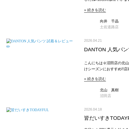
めで履けないことはないで
の旬推し★リアルバイBL
のシルエットもJEANSF
» 続きを読む
きましたが今回からは向井
非、完売する前にゲットし
ラフィフ世代の方々にわく
ログにしていきたいと思います
向井 千晶
Factory Clothes 
土佐道路店
パンツ🌈 [IN11-PT-5]（商品詳細は画像をT
Factory Clothes 
2026.04.21
¥9,680 .既にご存知の方も多い通称【7DAYS PANTS】。2026春夏も、新色
入りました✌️これ、ほんと
DANTON 人気パ
ラフィフさんにオススメか
ゃんと見え。②シャカっと
こんにちは☺︎沼田店の北山
トは総ゴム＆内側ドローコ
けシーズンにおすすめ!!店
い！ ④腰周りや腿周りは
介します☆ まずは毎年春夏のシーズンに好評いただいてます..カラーデニム
自分好みをチョイスできる
» 続きを読む
イージーパンツ..⇩商品ページはコチラ⇩ JEANS FAC
価格は1万円アンダー！家計
トン] カラーデニム イージーパンツ [D
易度高いカラーがあるのも
と！！今年は取り扱いが1色
北山 真樹
3色を使って、向井オスス
ンスのライトデニムを使用
沼田店
ンク🩷 JEANS FACTORY 土佐道路店 向井千晶 161cm （⬆️こちらのスタイ
な履き心地✴︎リラックス
リング詳細は画像をTAP
ますが前開きやZIPがな
2026.04.18
さを、パキッとしたネイビ
ワイドシルエット✴︎ライ
リンスタイルに☺︎..コーデ② ターコイズ🩵
挑戦しやすい！✴︎サイズ展開
皆だいすきTODAY
ト】ビビッドなターコイズ
は36がおすめです☆..INDIGO..⇩
シンプルカジュアルに。..コーデ③ ブラ
沼田店 北山真樹 165cm 経年変化がより楽しめるインディゴカラー！硬めの