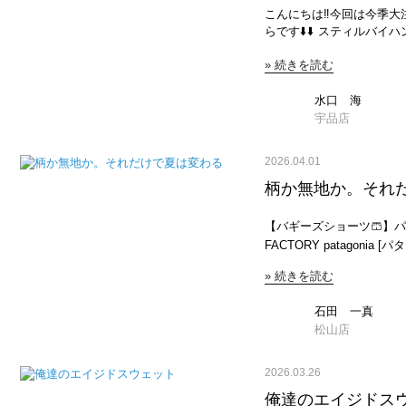
シャツです。ハワイアンな
イージーパンツ [JD-2540WEL] 36 BLK/EC
こんにちは‼️今回は今季
JEANS FACTORY South2West8 [サウスツーウエストエイト] トレーナーフ
デニムイージーパンツと同
らです⬇️⬇️ スティルバイハンドとの別注トラウザー👖昨年も大好評でした👏
ーディ [SX709] L B ¥27,830 JEANS FACTORY South2West8 [サウスツーウ
緯糸に麻を使用した薄手の
早速ラインナップを紹介します‼️まずはこちら、
エストエイト] トレーナーパンツ [SX711] 
湿性に優れている。清涼感
» 続きを読む
BY HAND [スティルバ
別タイプのレオパードのセ
富✴︎サイズ展開 36のみ 最後に2タックイージーパンツ ✴︎甘撚りの綿糸を使
¥18,392 リサイクルポリエステルを使用した、ワンタックのワイドテーパー
トありますよ⚡️ JEANS FACTORY South2West8 [サウスツーウエストエイ
ったツイル生地でストレス
ドパンツです。腰回りに分
水口 海
ト] タイダイプリント クルーネックT ¥13,552 J
めの2タックを施し腰回り
印象です。カラーはオフホワイ
宇品店
South2West8 [サウ
いてみるとストレートにち
FACTORY STILL BY HAND [スティルバイハンド] 別注 テックウール ツー
ー ¥13,552 こちらはサウスらしいタイダイプリントのTシャツ。２番目にご
36のみ 程よい太さがいいですね！身長高めの方にしっくりくる丈感。小柄
タックテーパ ¥18,392 スーパー120のサマーウールを使用したツータックの
紹介したメッシュシャツのインナーに良さ
な方は折り返しても着用し
2026.04.01
テーパードパンツ。個人的
South2West8 [サ
完売してます）...最後
もあります👍カラーはブラウ
柄か無地か。それ
ツ ¥8,712 最後はこちら、ノースリーブのTシャツです。ここ数年本当に暑
これからのお出かけが増え
FACTORY STILL BY HAND [スティルバイハンド] 別注 コットンリネンツイ
いですから、、☀️💦使え
でしょうか？.気になる方
ルパンツ [26 ¥18,392 コットンリネンツイルのパンツ。今トレンドのカーブ
取りもできますのでぜひご
てみて下さい‼️
【バギーズショーツ🩳】パタ
シルエットです。緩やかな
でぜひ見てみて下さいね☺
FACTORY patagonia [パタゴニア] メンズ バギーズ ショーツ 5インチ
トープとチャコール(暗めのカーキ)。お
[57022] M KALB ¥10,890 ✔︎ 5インチ→ スッキリした丈感で軽快な印象→ 脚
STILL BY HAND [ス
» 続きを読む
長効果＆アクティブなスタイルに◎ JEANS FACTORY pa
[2601JF- ¥18,392 ライトオンスのワイドデニム。綺麗目に使えるデニム。ラ
ア] メンズ バギーズ ロング [58035] S NVNY
イトオンスなので、夏場で
で安心感のある履き心地→
石田 一真
お次はこちら、 JEANS FACTORY STILL BY HAND [スティルバイハンド]
も、丈が違うだけで印象は
松山店
別注 タイプライター ドローストリン ¥18,392 ポ
チと7インチは、股下(イ
のワイドパンツ。ハリがあ
しては、、・5インチ=膝上しっ
り、シルエットに変化を付
2026.03.26
FACTORY 松山店 石田一真 175cm ・7インチ=膝に少しかかるor膝上ギリ
ラック。以上です‼️サイズ展開
(落ち着いた丈) JEANS FACTORY 松山店 石田一真 175cm ５センチで見た
俺達のエイジドス
3サイズ展開です。今回僕