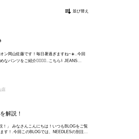
並び替え

ン岡山佐藤です！毎日暑過ぎますね~☀️..今回
をご紹介🙋🏻‍♀️✨..こちら⇩ JEANS
で楽ちん・軽くてさらっとした生地感で通気性も
型カバー！・低身長さんもサイズSがピッタリ..
ORY nenom [ネノム]
山店
ャツブラウス [NE2631202 ¥6,655 柄パ
大人っぽくブラウス合わせに。..【SAX ST】
品を解説！
IZE ¥9,075 JEANS FACTORY
[IW8074] 24.0 001 ブラック ¥13,310 レ
もBLOGをご覧
K】 JEANS FACTORY USINE
す！.今回このBLOGでは、NEEDLESの別注商
ツ [IN9-SH-6] F チャコール ¥11,495
るのでご紹介していきます！.JEANSFACTORYでし