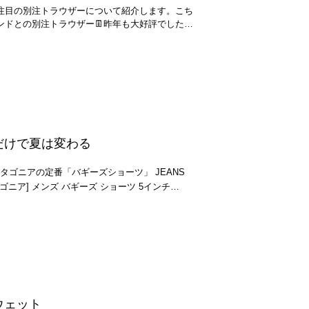
雰囲気、私物のパナマハットとよく合いますね🍍
R ¥16,940 ✴︎シルエットと作りは
大注目の別注トラウザーについて紹介します。こち
じでイージー仕様のプルオンタイプ✴︎経糸に綿、
ウェザー素材でソフトな肌触りながらも吸水、吸
 JEANS FACTORY STILL
S B GR ¥17,787 他にもこちらの
のある夏向きの素材。✴︎カラーバリエーション豊
イハンド] 別注 リサイクルポリエステル ワンタ
ットアップもあります。こちらもかなりインパク
なく履ける柔らかいは履き心地。✴︎ ウエストに深
量がありながらも、テーパードでスッキリとした
EANS FACTORY
にゆとりあり！✴︎太めテーパードシルエット（履
トとネイビー。お次はこちら、 JEANS
スツーウエストエイト] タイダイプリント ショートスリ
かい！）✴︎L字ポケットが特徴。✴︎サイズ展開
そうです👍 JEANS FACTORY
てもいいと思います◎（オンラインショップでは
にイチオシ‼️履き心地も良く、生地の落ち感、品
ウスツーウエストエイト] スリーブレスクルーネックTシャ
までブログを読んでいただきありがとうございます☆
ンとブラック。お次はこちら、 JEANS
だけで夏は変わる
るシーズンにDANTONの楽ちんなパンツはいかが
るシーンは多いと思います🙏是非お早目に手に取っ
は商品ページやスタイリングページから店舗受け
利用ください！..スタイリングも更新してますの
ゴニアの定番「バギーズショーツ」 JEANS
カーブで程よい主張。履きやすいです👏カラーは
︎⇩⇩⇩☆キタヤマのスタイリングページ☆
次はこちら、 JEANS FACTORY
ティルバイハンド] 別注 9ozデニムワイドパンツ
tagonia [パタゴニ
 ¥10,890 ✔︎ 7インチ→ やや長め
もいけますよ👍カラーはインディゴとブラック。
 大人っぽく落ち着いた雰囲気に◎同じモデルで
ガラッと変わります。バギーズショーツの5イン
リエステルタイプライター
ンシーム)が約５センチ差となってます。イメージと
り、夏場でも履けます。裾にコードが付いてお
かりでる。(かなりスッキリ) JEANS
けることが出来ます。カラーはカーキグレーとブ
は44(Sサイズ)、46(Mサイズ)、48(Lサイズ)の
ウェット
が着用した物は全て44になります。是非今からの