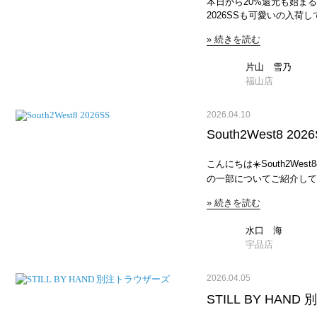
本日から20%還元も始まる
イント】トレンドのブラウ
デニムが苦手な方にぜひ♩店頭でも1
2026SSも可愛いの入荷してますよっ🫶☝🏻 JEAN
ションでシックに纏めるのが
年新しく加わったカラーシ
[トゥデイフル] シームレス リブタンク
バランスが優秀なパンツ✨
スとの合わせにもGOOD!! SALMON PNK ベージュがかったピンクなので思
» 続きを読む
ンクトップ🎽二枚重ね着
に💪そして既にお持ちの
ったよりも落ち着いた印象。カ
に使うこともできます🙆‍♀️✌️ JEANS FACTORY TODAYFUL [トゥデイフ
店頭にてお気軽にご相談く
気なサックスブルーカラー
片山 雪乃
エンブロイダリー パッチワークシャツ [1261
がとうございました🫶..
ツとデニムの良い所どりの1着◎..ECRU こち
福山店
荷してますが、いつ見ても
は白のパンツが履きたくな
ポイント高めです💡🤟 JEANS FACTORY TODAYFUL [トゥデイフル] エン
にくくナチュラルなカラーが
ブロイダリー パッチワークトラウザーズ [126 ¥24
デニムイージーパンツ..⇩商品ページはコチラ⇩ J
2026.04.10
ﾜｸﾙパンツ🩳2個目のセッ
[ダントン] デニムイージーパンツ [JD-2
South2West8 202
ンテージデニムを参考にし
ップ買いしたいのは山々、、⛰️✌️🤘 JEANS FACTORY 
る生地感。✴︎ウエスト総
イフル] チャンキーコーデュロイパンツ [
地。✴︎腰回りにはゆとり
こんにちは☀️South2We
ュロイパンツ🩲ピンクが
しつつスッキリとしたシル
の一部についてご紹介していきたいと思いま
でしたが、形はめっちゃきれ
ローコード付きで調節可能
South2West8 [サ
TODAYFULです！素材
す！160cmオーバーの方
» 続きを読む
シ ¥8,470 まずはこちら、半袖のTシャツです。定番のディアスカルのデザ
でこの20%還元でのご購入オトクです！
JEANS FACTORY 沼田店 北山真樹 165cm ストライプシャツと合わせ爽や
イン。夏場でも涼しいです🌻 お次はこちら、定番のメッシュシャ
NIKE [ナイキ] エア マックス
かに！カラーデニムイージ
ナーを何にするかによって
水口 海
¥22,143 ちなみに履いてるスニーカーはNIKEのローファーですっゆきのの
ュラルな風合い。..より
JEANS FACTORY South2West8 [サウスツーウエストエイト] レンジャーシ
宇品店
instagram:yukiki
リネン素材も◎..⇩商品ページはコチラ⇩ JEANS FAC
ャツ [SX664] M B OL ¥25,410 JEANS FACTORY South2West8 [サウスツー
トン] コットンリネンイージーパンツ [J
ウエストエイト] アーミーストリングクロ
ルエットはデニムイージー
2026.04.05
セットアップです。サウス
ながらもリネン特有のしな
プです。 JEANS FACTORY South2West8 [サウスツーウエストエイト] ショ
STILL BY HAN
過ごせるリネンイージーパンツ ▲無地 ▲
ートスリーブオープンカラー ¥23,716 お次はこちら、半袖のオープ
品ページはコチラ⇩ JEANS FACTORY DANTON [ダントン] コットンリネン