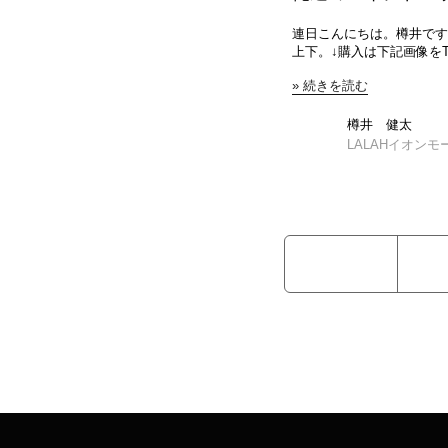
目も大きく変わりますね
時期に向けて手に取ってみ
『柄』を着用して差をつけ
連日こんにちは。樽井です
のある僕からしてみたらた
上下。↓購入は下記画像をTAP↓ JEANS FACTORY BOW WO
勧めします😁 スタイリングページ↑↑↑↑↑↑↑↑タップでスタイリングページに
THE DITC JOURNAL エイジ
移りますのでぜひ参考にし
» 続きを読む
JEANS FACTORY BOW WOW [バウワウ] THE DITC JOURNAL エイジドス
がとうございました。
ウェットパンツ [BW261-DJ ¥36,300 「THE DITC JOURNAL」のプリ
配したスウェット。新聞社
樽井 健太
ンに落とし込み、頭から足
LALAHイオン
素材には起毛のないオール
によって生まれるヴィンテ
やvintageといっても
ットでございます。しかし
くなり過ぎる。そのため今回は
色にはアースカラー抜群。
めてくれます。 お次は定番デニム地。言わずもがなで色を拾えていて間違
いない組み合わせですね。 組み合わせ方無限大な万能スウェットこの機
にいかがでしょうか？