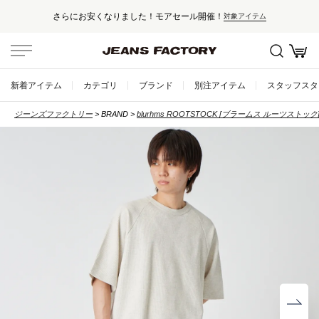
さらにお安くなりました！モアセール開催！
対象アイテム
新着アイテム
カテゴリ
ブランド
別注アイテム
スタッフスタ
ジーンズファクトリー
BRAND
blurhms ROOTSTOCK [ブラームス ルーツストック