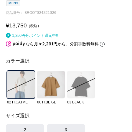
MENS
商品番号
BROOTS24S21S26
¥
13,750
税込
1,250
円分ポイント還元中!!
なら
月々2,291円
から。分割手数料無料
カラー選択
02 H.OATME
06 H.BEIGE
03 BLACK
サイズ選択
2
3