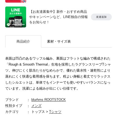
【お友達募集中】新作・おすすめ商品
やキャンペーンなど、LINE独自の情報
友達追加
をお知らせ！
商品紹介
素材・サイズ表
表面は凹凸のあるワッフル編み、裏面はフラットな編みで構成された
「Rough & Smooth Thermal」生地を採用したラグランスリーブTシャ
ツ。伸びにくく肌当たりがなめらかで、優れた吸水性・速乾性により
蒸れにくく快適な着用感を保ちます。程よい身幅と着丈でリラックス
したシルエットは、単体でもインナーでも使いやすいバランスになっ
ています。洗濯による縮みが出にくい仕様です。
ブランド
blurhms ROOTSTOCK
性別タイプ
メンズ
カテゴリ
トップス >
Tシャツ