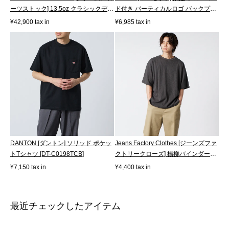
ーツストック] 13.5oz クラシックデニ
ド付き バーティカルロゴ バックプ
ム...
リ...
¥42,900 tax in
¥6,985 tax in
DANTON [ダントン] ソリッド ポケッ
Jeans Factory Clothes [ジーンズファ
トTシャツ [DT-C0198TCB]
クトリークローズ] 楊柳バインダー
ク...
¥7,150 tax in
¥4,400 tax in
最近チェックしたアイテム