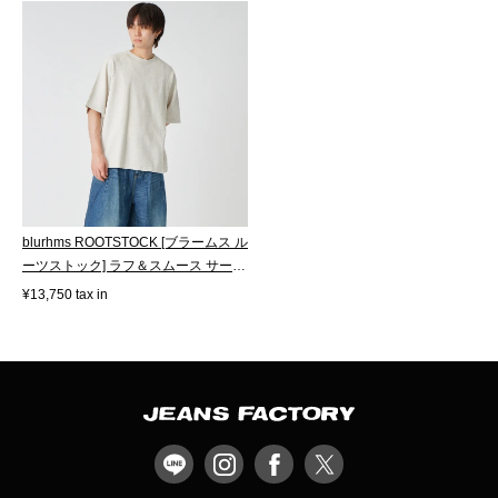
blurhms ROOTSTOCK [ブラームス ル
ーツストック] ラフ＆スムース サーマ
ル...
¥13,750 tax in