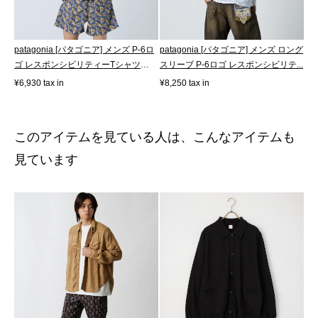
patagonia [パタゴニア] メンズ P-6ロ
patagonia [パタゴニア] メンズ ロング
ゴ レスポンシビリティーTシャツ
スリーブ P-6ロゴ レスポンシビリテ...
[385...
¥6,930 tax in
¥8,250 tax in
このアイテムを見ている人は、こんなアイテムも
見ています