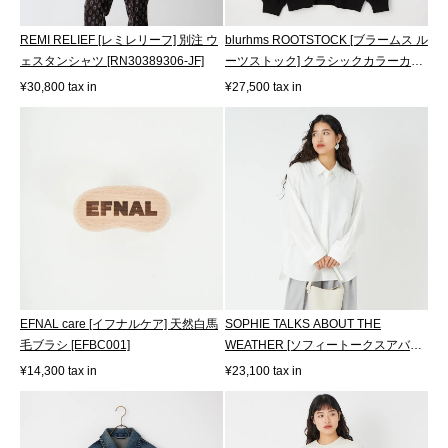
REMI RELIEF [レミレリーフ] 別注 ウ
blurhms ROOTSTOCK [ブラームス ル
ェスタンシャツ [RN30389306-JF]
ーツストック] クラシックカラーカー
ディ...
¥30,800 tax in
¥27,500 tax in
EFNAL care [イフナルケア] 天然白馬
SOPHIE TALKS ABOUT THE
毛ブラシ [EFBC001]
WEATHER [ソフィートークスアバウ
トザウェザー] オ...
¥14,300 tax in
¥23,100 tax in