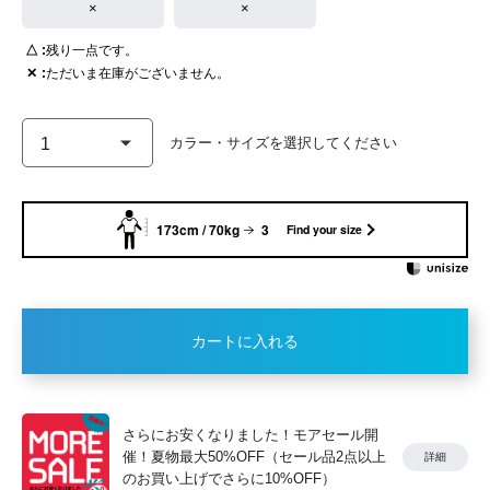
×
×
△
残り一点です。
✕
ただいま在庫がございません。
173cm / 70kg
3
Find your size
カートに入れる
さらにお安くなりました！モアセール開
催！夏物最大50%OFF（セール品2点以上
詳細
のお買い上げでさらに10%OFF）