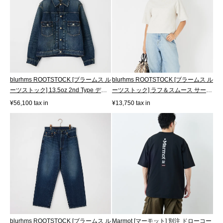
blurhms ROOTSTOCK [ブラームス ル
blurhms ROOTSTOCK [ブラームス ル
ーツストック] 13.5oz 2nd Type デニ
ーツストック] ラフ＆スムース サーマ
ムジ...
ル...
¥56,100 tax in
¥13,750 tax in
blurhms ROOTSTOCK [ブラームス ル
Marmot [マーモット] 別注 ドローコー