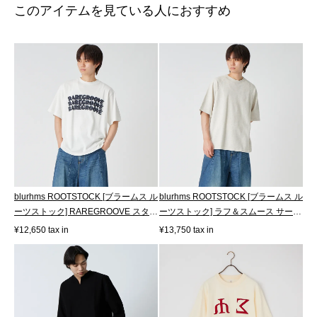
このアイテムを見ている人におすすめ
blurhms ROOTSTOCK [ブラームス ル
blurhms ROOTSTOCK [ブラームス ル
ーツストック] RAREGROOVE スタン
ーツストック] ラフ＆スムース サーマ
ダード...
ル...
¥12,650 tax in
¥13,750 tax in