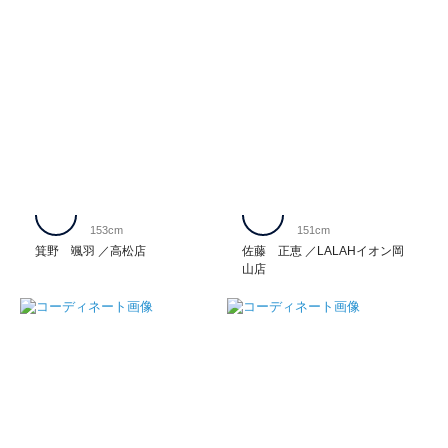
153cm
151cm
箕野 颯羽
高松店
佐藤 正恵
LALAHイオン岡
山店