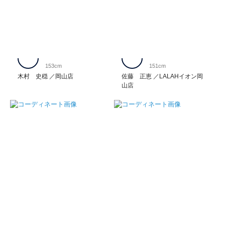
153cm
151cm
木村 史穏
岡山店
佐藤 正恵
LALAHイオン岡
山店