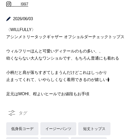
___l997
2026/06/03
〈WILLFULLY〉
アシンメトリータックギャザー オフショルダーチェックトップス
ウィルフリーほんと可愛いディテールのもの多い、、
幼くならない大人なワンショルです、もちろん普通にも着れる
小柄だと肩が落ちすぎてしまうんだけどこれはしっかり
止まってくれて、いやらしくなく着用できるのが嬉しい🚺
足元はMOHI、程よいヒールでお値段もお手頃
低身長コーデ
イージーパンツ
短丈トップス