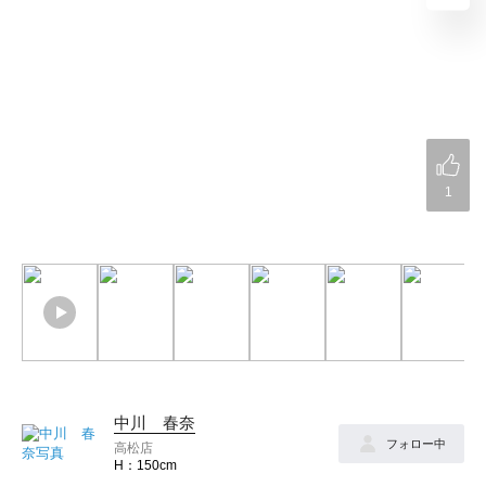
1
中川 春奈
フォロー中
高松店
150cm