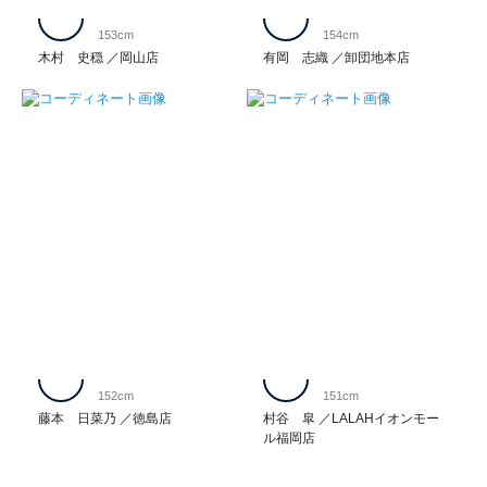
153cm
154cm
木村 史穏
岡山店
有岡 志織
卸団地本店
152cm
151cm
藤本 日菜乃
徳島店
村谷 皐
LALAHイオンモー
ル福岡店