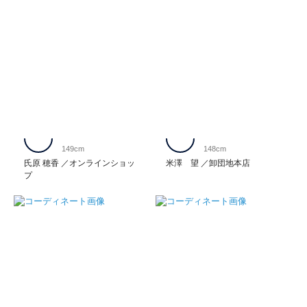
149cm
148cm
氏原 穂香
オンラインショッ
米澤 望
卸団地本店
プ