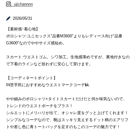
ujichannnn
2026/05/31
【素材感･着心地】
ポロシャツ:ユニセックス"品番M3600"よりもレディース向け"品番
G3600"なのでややサイズ感短め。
スカート:ウエストゴム。シワ加工。生地感薄めですが、裏地付きなの
で下着のラインなど拾わずに安心して穿けます。
【コーディネートポイント】
IN苦手民におすすめなウエストマークコーデ🎱
やや細みのポロシャツ×タイトスカートだけだと何か味気ないので、
トレンドのウエストポーチをプラス！
シルエットにメリハリが出て、オシャレ度をグッと上げてくれます！
シンプルなコーデなので、靴はスッキリ見えするドット柄のエアリフ
トや差し色に青トートバッグを足すのもこのコーデの魅力です！