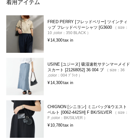
着用アイテム
FRED PERRY [フレッドペリー] ツインティ
ップ フレッドペリーシャツ [G3600
size：
10
color：
350 BLACK
¥
14,300
tax in
USINE [ユジーヌ] 吸湿速乾サテンマーメイド
スカート [21268052] 36 004 ブ
size：
36
color：
004 ﾌﾞﾗｯｸ
¥
14,300
tax in
CHIGNON [シニヨン] ミニバッグ&ウエスト
ベルト [0062-442SH] F BK/SILVER
size：
F
color：
BK/SILVER
¥
10,780
tax in