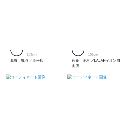
153cm
151cm
箕野 颯羽
高松店
佐藤 正恵
LALAHイオン岡
山店