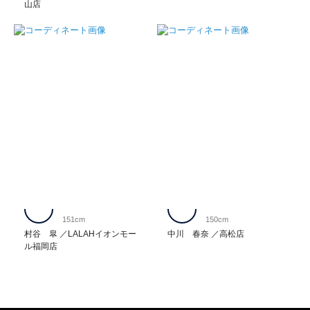
山店
151cm
150cm
村谷 皐
LALAHイオンモー
中川 春奈
高松店
ル福岡店