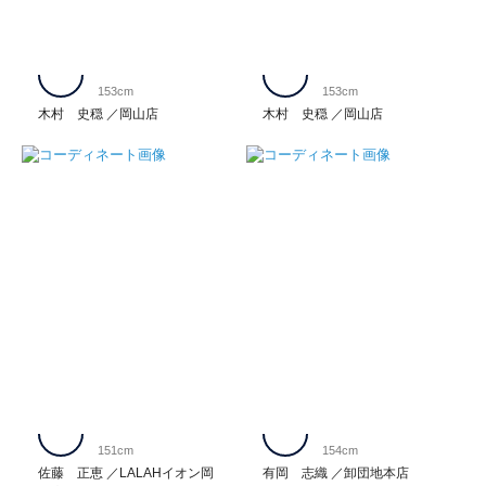
153cm
153cm
木村 史穏
岡山店
木村 史穏
岡山店
151cm
154cm
佐藤 正恵
LALAHイオン岡
有岡 志織
卸団地本店