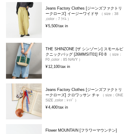
Jeans Factory Clothes [ジーンズファクトリ
ークローズ] イージーワイドサ
size：
38
color：
7 ﾗｲﾑ
¥
5,500
tax in
THE SHINZONE [ザ シンゾーン] スモールピ
クニックバッグ [26MMSIT01] F0 8
size：
F0
color：
85 NAVY
¥
12,100
tax in
Jeans Factory Clothes [ジーンズファクトリ
ークローズ] クロワッサン チャ
size：
ONE
SIZE
color：
ﾚｯﾄﾞ
¥
4,400
tax in
Flower MOUNTAIN [フラワーマウンテン]