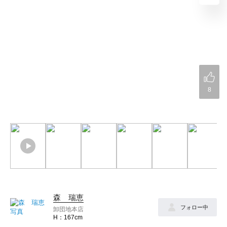
8
森 瑞恵
フォロー中
卸団地本店
167cm