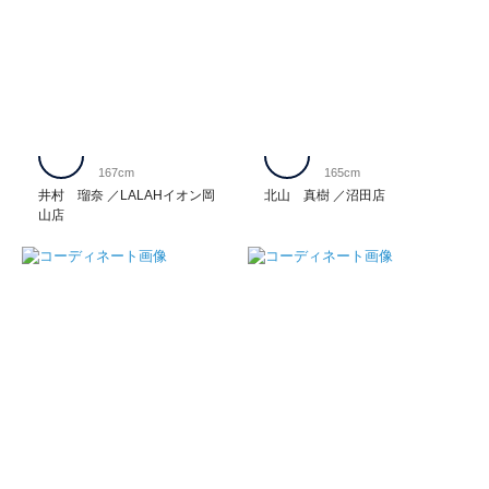
167cm
165cm
井村 瑠奈
LALAHイオン岡
北山 真樹
沼田店
山店