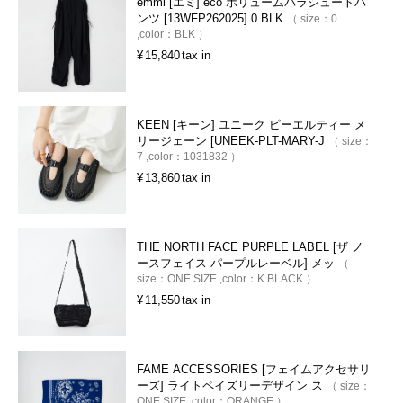
emmi [エミ] eco ボリュームパラシュートパ
ンツ [13WFP262025] 0 BLK
size：
0
color：
BLK
¥
15,840
tax in
KEEN [キーン] ユニーク ピーエルティー メ
リージェーン [UNEEK-PLT-MARY-J
size：
7
color：
1031832
¥
13,860
tax in
THE NORTH FACE PURPLE LABEL [ザ ノ
ースフェイス パープルレーベル] メッ
size：
ONE SIZE
color：
K BLACK
¥
11,550
tax in
FAME ACCESSORIES [フェイムアクセサリ
ーズ] ライトペイズリーデザイン ス
size：
ONE SIZE
color：
ORANGE