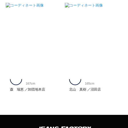
167cm
165cm
森 瑞恵
卸団地本店
北山 真樹
沼田店