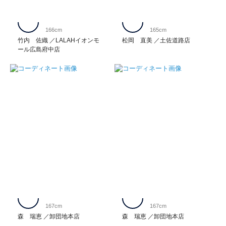
166cm
165cm
竹内 佐織
LALAHイオンモ
松岡 直美
土佐道路店
ール広島府中店
167cm
167cm
森 瑞恵
卸団地本店
森 瑞恵
卸団地本店