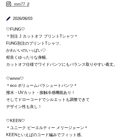
mm77_jf
2026/06/03
🤍FUNG🤍
＊別注 J カットオフ プリントTシャツ＊
FUNG別注のプリントTシャツ、
かわいいのいっぱい♡
程良くゆったりな身幅、
カットオフ仕様でワイドパンツにもバランス取りやすい着丈。
🤍emmi🤍
＊eco ボリュームパラシュートパンツ＊
撥水・UVカット・接触冷感機能あり！
そしてドローコードでシルエットも調整できて
デザイン性も良し！
🤍KEEN🤍
＊ユニーク ピーエルティー メリージェーン＊
KEENといえばのコード編みでフィット感、