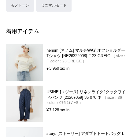
モノトーン
ミニマルモード
着用アイテム
nenom [ネノム] マルチWAY オフショルダー
Tシャツ [NE26322008] F 23 GREIG
size：
F
color：
23 GREIGE
¥
3,960
tax in
USINE [ユジーヌ] リネンライク2タックワイ
ドパンツ [21267059] 36 076 ネ
size：
36
color：
076 ﾈｲﾋﾞｰS
¥
7,128
tax in
story. [ストーリー] アダプトトートバッグ L