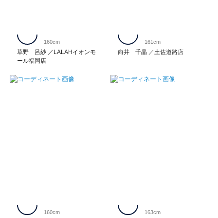
160cm
161cm
草野 呂紗
LALAHイオンモ
向井 千晶
土佐道路店
ール福岡店
160cm
163cm