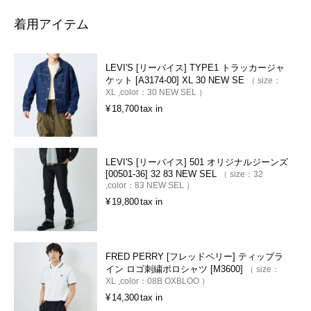
着用アイテム
LEVI'S [リーバイス] TYPE1 トラッカージャ
ケット [A3174-00] XL 30 NEW SE
size：
XL
color：
30 NEW SEL
¥
18,700
tax in
LEVI'S [リーバイス] 501 オリジナルジーンズ
[00501-36] 32 83 NEW SEL
size：
32
color：
83 NEW SEL
¥
19,800
tax in
FRED PERRY [フレッドペリー] ティップラ
イン ロゴ刺繍ポロシャツ [M3600]
size：
XL
color：
08B OXBLOO
¥
14,300
tax in