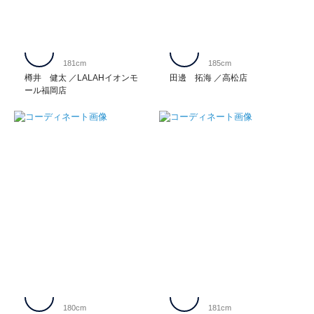
181cm
185cm
樽井 健太
LALAHイオンモ
田邊 拓海
高松店
ール福岡店
180cm
181cm