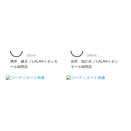
181cm
180cm
樽井 健太
LALAHイオンモ
岩田 知仁衣
LALAHイオン
ール福岡店
モール福岡店