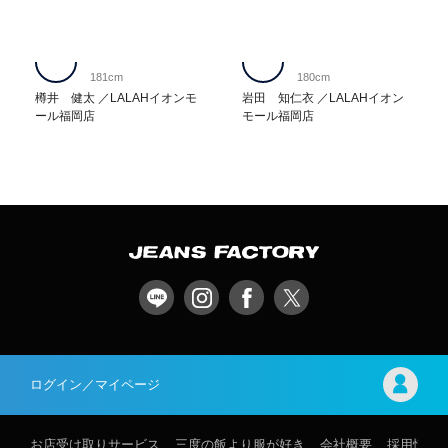
181cm
180cm
樽井 健太
LALAHイオンモ
岩田 知仁衣
LALAHイオン
ール福岡店
モール福岡店
ログイン／マイページ
お店受け取りサービス
三度の飯より服が好き
会社概要
採用情報