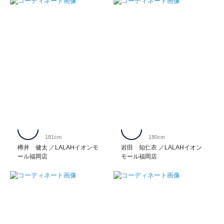
181cm
180cm
樽井 健太
LALAHイオンモ
岩田 知仁衣
LALAHイオン
ール福岡店
モール福岡店