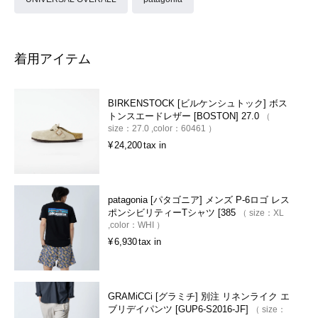
着用アイテム
BIRKENSTOCK [ビルケンシュトック] ボス
トンスエードレザー [BOSTON] 27.0
size：
27.0
color：
60461
¥
24,200
tax in
patagonia [パタゴニア] メンズ P-6ロゴ レス
ポンシビリティーTシャツ [385
size：
XL
color：
WHI
¥
6,930
tax in
GRAMiCCi [グラミチ] 別注 リネンライク エ
ブリデイパンツ [GUP6-S2016-JF]
size：