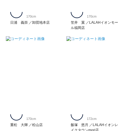
170cm
170cm
日浦 義崇
卸団地本店
笠井 翼
LALAHイオンモー
ル福岡店
170cm
172cm
重松 大輝
松山店
飯塚 悠月
LALAHイオンレ
イクタウンmori店