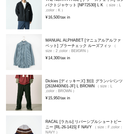
パクトジャケット [NP72530] L K
size：
L
color：
K
¥
16,500
tax in
MANUAL ALPHABET [マニュアルアルファ
ベット] ブラーチェック ルーズフィッ
size：
2
color：
BEI/GRN
¥
14,300
tax in
Dickies [ディッキーズ] 別注 グランパパンツ
[261M40IN01-JF] L BROWN
size：
L
color：
BROWN
¥
15,950
tax in
RACAL [ラカル] リバーシブルショートビー
ニー [RL-26-1415] F NAVY
size：
F
color：
NAVY