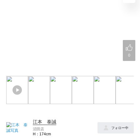
0
江本 泰誠
フォロー中
沼田店
174cm