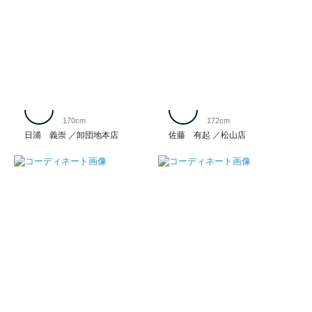
170cm
172cm
日浦 義崇
卸団地本店
佐藤 有起
松山店