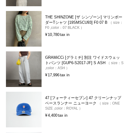
THE SHINZONE [ザ シンゾーン] マリンボー
ダーTシャツ [19SMSCU93] F0 07 B
size：
F0
color：
07 BLACK
¥
10,780
tax in
GRAMiCCi [グラミチ] 別注 ワイドスウェッ
トパンツ [GUP6-S2017-JF] S ASH
size：
S
color：
ASH
¥
17,996
tax in
47 [フォーティーセブン] 47 クリーンナップ
ベースランナー ニューヨーク
size：
ONE
SIZE
color：
ROYAL
¥
4,400
tax in