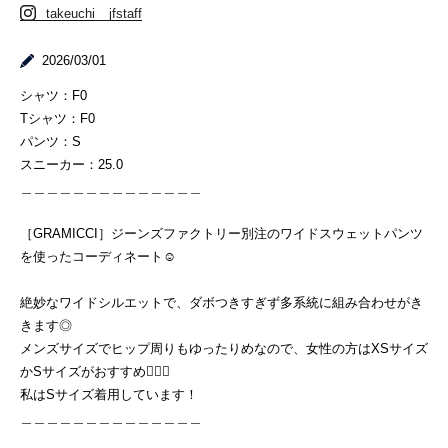
takeuchi__jfstaff
2026/03/01
シャツ：F0
Tシャツ：F0
パンツ：S
スニーカー：25.0
＿＿＿＿＿＿＿＿＿＿＿＿＿＿
［GRAMICCI］ジーンズファクトリー別注のワイドスウェットパンツ
を使ったコーディネート☺︎
絶妙なワイドシルエットで、ダボつきすぎず多系統に組み合わせがき
きます◎
メンズサイズでヒップ周りもゆったりめなので、女性の方はXSサイズ
かSサイズがおすすめ🙆🏻‍♀️
私はSサイズ着用しています！
＿＿＿＿＿＿＿＿＿＿＿＿＿＿