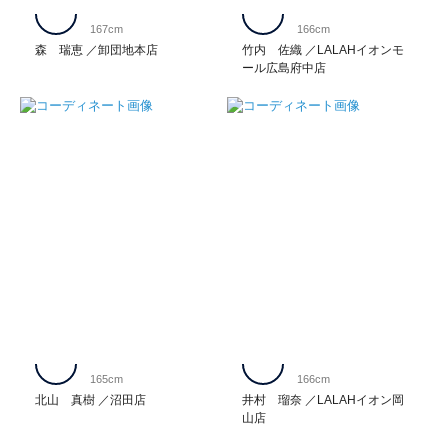
167cm
166cm
森 瑞恵
卸団地本店
竹内 佐織
LALAHイオンモ
ール広島府中店
165cm
166cm
北山 真樹
沼田店
井村 瑠奈
LALAHイオン岡
山店