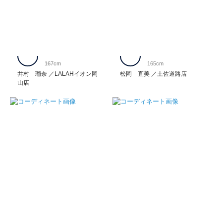
167cm
165cm
井村 瑠奈
LALAHイオン岡
松岡 直美
土佐道路店
山店