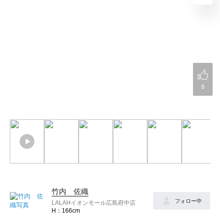
6
竹内 佐織
フォロー中
LALAHイオンモール広島府中店
166cm