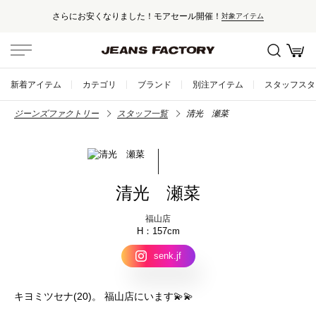
さらにお安くなりました！モアセール開催！
対象アイテム
新着アイテム
カテゴリ
ブランド
別注アイテム
スタッフスタ
ジーンズファクトリー
スタッフ一覧
清光 瀬菜
清光 瀬菜
福山店
157cm
senk.jf
キヨミツセナ(20)。 福山店にいます💫💫