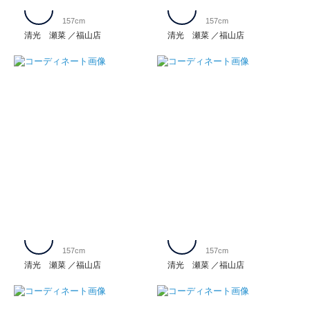
157cm
157cm
清光 瀬菜
福山店
清光 瀬菜
福山店
157cm
157cm
清光 瀬菜
福山店
清光 瀬菜
福山店