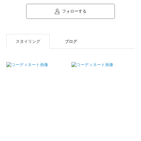
フォローする
スタイリング
ブログ