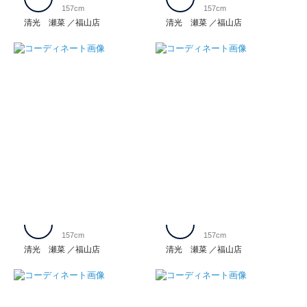
157cm
157cm
清光 瀬菜
福山店
清光 瀬菜
福山店
157cm
157cm
清光 瀬菜
福山店
清光 瀬菜
福山店