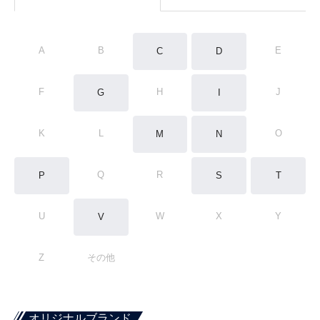
A
B
E
C
D
F
H
J
G
I
K
L
O
M
N
Q
R
P
S
T
U
W
X
Y
V
Z
その他
オリジナルブランド