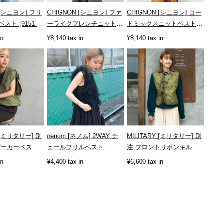
 [シニヨン] フリ
CHIGNON [シニヨン] ファ
CHIGNON [シニヨン] コー
ト [9151-
ーライクフレンチニットベ
ドミックスニットベスト
スト [9454-076JR]
[9853-389JR]
in
¥8,140 tax in
¥8,140 tax in
Y [ミリタリー] 別
nenom [ネノム] 2WAY チ
MILITARY [ミリタリー] 別
パーカーベスト
ュールフリルベスト
注 フロントリボンキルテ
7-JF]
[NE24122032]
ィングベスト [T-2478900...
in
¥4,400 tax in
¥6,600 tax in