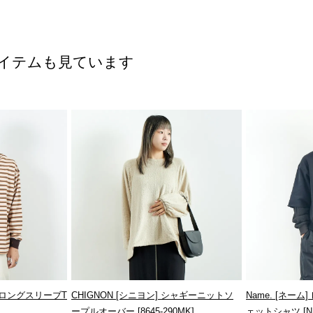
イテムも見ています
ダーロングスリーブT
CHIGNON [シニヨン] シャギーニットソ
Name. [ネー
ープルオーバー [8645-290MK]
ェットシャツ [NM