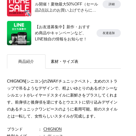
ル開催！夏物最大50%OFF（セール
詳細
品2点以上のお買い上げでさらに
10%OFF）
【お友達募集中】新作・おすす
め商品やキャンペーンなど、
友達追加
LINE独自の情報をお知らせ！
商品紹介
素材・サイズ表
CHIGNON[シニヨン]の2WAYチュニックベスト。太めのストラ
ップで吊るようなデザインで、程よいゆとりのあるボクシーな
シルエットがレイヤードスタイルに新鮮さをプラスしてくれま
す。前身頃と後身頃を逆にするとウエストに切り込みデザイン
のあるチュニックワンピースのように着用可能。前のスタイル
とは一転して、女性らしいスタイルが完成します。
ブランド
CHIGNON