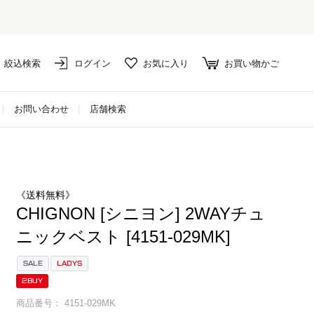
絞込検索
ログイン
お気に入り
お買い物かご
お問い合わせ
店舗検索
《送料無料》
CHIGNON [シニヨン] 2WAYチュ
ニックベスト [4151-029MK]
SALE
LADYS
2BUY
商品番号
4151-029MK