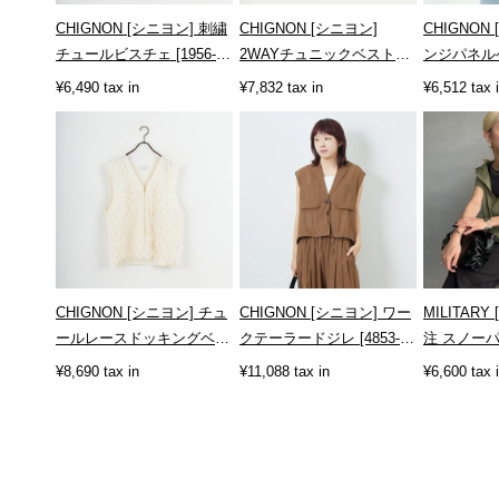
CHIGNON [シニヨン] 刺繍
CHIGNON [シニヨン]
CHIGNON
チュールビスチェ [1956-
2WAYチュニックベスト
ンジパネルベス
463BZ]
[4151-029MK]
051DP]
¥6,490 tax in
¥7,832 tax in
¥6,512 tax 
CHIGNON [シニヨン] チュ
CHIGNON [シニヨン] ワー
MILITAR
ールレースドッキングベス
クテーラードジレ [4853-
注 スノー
ト [8556-490NH]
347MK]
[T-2538900
¥8,690 tax in
¥11,088 tax in
¥6,600 tax 