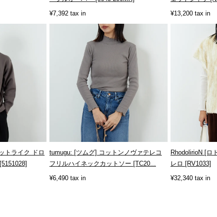
¥7,392 tax in
¥13,200 tax in
ウェットライク ドロ
tumugu: [ツムグ] コットンノヴァテレコ
RhodolirioN
51028]
フリルハイネックカットソー [TC20...
レロ [RV1033]
¥6,490 tax in
¥32,340 tax in