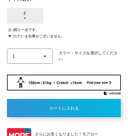
F
×
△
残り一点です。
✕
ただいま在庫がございません。
CHARCOAL
158cm / 51kg
Crotch +15cm
Find your size
カートに入れる
さらにお安くなりました！モアセー