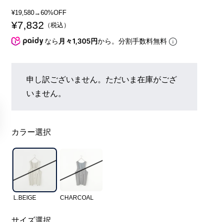
¥
19,580
→60%OFF
¥
7,832
税込
なら
月々1,305円
から。分割手数料無料
申し訳ございません。ただいま在庫がござ
いません。
カラー選択
L.BEIGE
CHARCOAL
サイズ選択