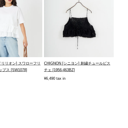
N [ロドリリオン] スワローフリ
CHIGNON [シニヨン] 刺繍チュールビス
ス [SW1078]
チェ [1956-463BZ]
¥6,490 tax in