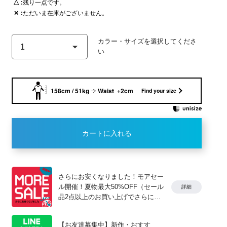
△
残り一点です。
✕
ただいま在庫がございません。
O/WHITE
158cm / 51kg
Waist +2cm
Find your size
カートに入れる
さらにお安くなりました！モアセー
ル開催！夏物最大50%OFF（セール
詳細
品2点以上のお買い上げでさらに
10%OFF）
【お友達募集中】新作・おすす