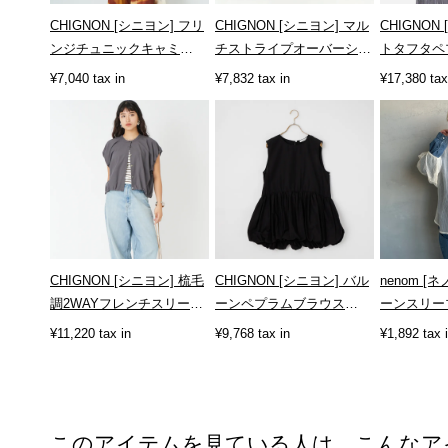
CHIGNON [シニヨン] フリ
CHIGNON [シニヨン] マル
CHIGNON
ンジチュニックキャミ
チストライプオーバーシャ
トタフタペ
[1653-380NH]
ツ [1246-470KK]
[1863-603K
¥7,040 tax in
¥7,832 tax in
¥17,380 tax
CHIGNON [シニヨン] 梳毛
CHIGNON [シニヨン] バル
nenom [
調2WAYフレンチスリーブ
ーンペプラムブラウス
ーンスリー
シャツ [1262-333MK]
[1862-316KK]
[NE2511202
¥11,220 tax in
¥9,768 tax in
¥1,892 tax 
このアイテムを見ている人は、こんなア