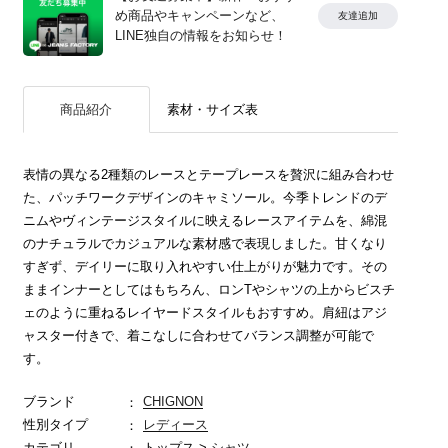
め商品やキャンペーンなど、
友達追加
LINE独自の情報をお知らせ！
商品紹介
素材・サイズ表
表情の異なる2種類のレースとテープレースを贅沢に組み合わせ
た、パッチワークデザインのキャミソール。今季トレンドのデ
ニムやヴィンテージスタイルに映えるレースアイテムを、綿混
のナチュラルでカジュアルな素材感で表現しました。甘くなり
すぎず、デイリーに取り入れやすい仕上がりが魅力です。その
ままインナーとしてはもちろん、ロンTやシャツの上からビスチ
ェのように重ねるレイヤードスタイルもおすすめ。肩紐はアジ
ャスター付きで、着こなしに合わせてバランス調整が可能で
す。
ブランド
CHIGNON
性別タイプ
レディース
カテゴリ
トップス >
シャツ