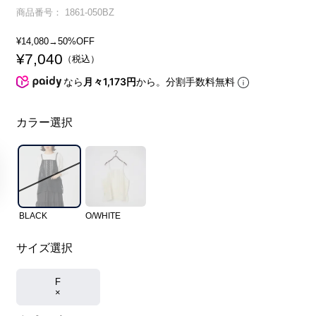
商品番号
1861-050BZ
¥
14,080
→50%OFF
¥
7,040
税込
なら
月々1,173円
から。分割手数料無料
カラー選択
BLACK
O/WHITE
サイズ選択
F
×