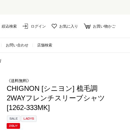
絞込検索
ログイン
お気に入り
お買い物かご
お問い合わせ
店舗検索
]
《送料無料》
CHIGNON [シニヨン] 梳毛調
2WAYフレンチスリーブシャツ
[1262-333MK]
SALE
LADYS
2BUY