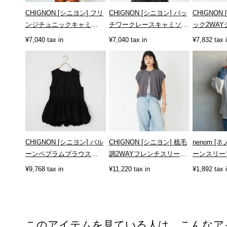
CHIGNON [シニヨン] フリ
CHIGNON [シニヨン] パッ
CHIGNON
ンジチュニックキャミ
チワークレースキャミソー
ック2WAYシ
[1653-380NH]
ル [1861-050BZ]
005KK]
¥7,040 tax in
¥7,040 tax in
¥7,832 tax 
CHIGNON [シニヨン] バル
CHIGNON [シニヨン] 梳毛
nenom [
ーンペプラムブラウス
調2WAYフレンチスリーブ
ーンスリー
[1862-316KK]
シャツ [1262-333MK]
[NE2511202
¥9,768 tax in
¥11,220 tax in
¥1,892 tax 
このアイテムを見ている人は、こんなア