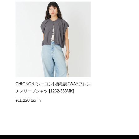
CHIGNON [シニヨン] 梳毛調2WAYフレン
チスリーブシャツ [1262-333MK]
¥11,220 tax in