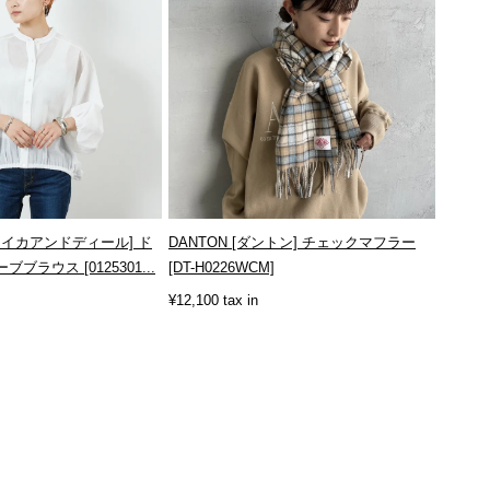
 [マイカアンドディール] ド
DANTON [ダントン] チェックマフラー
ラウス [0125301...
[DT-H0226WCM]
¥12,100 tax in