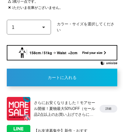
△
残り一点です。
✕
ただいま在庫がございません。
BEIGE
158cm / 51kg
Waist +2cm
Find your size
カートに入れる
さらにお安くなりました！モアセー
ル開催！夏物最大50%OFF（セール
詳細
品2点以上のお買い上げでさらに
10%OFF）
【お友達募集中】新作・おすす