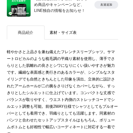
め商品やキャンペーンなど、
友達追加
LINE独自の情報をお知らせ！
商品紹介
素材・サイズ表
軽やかさと上品さを兼ね備えたフレンチスリーブシャツ。サマ
ートロピカルのような梳毛調の平織り素材を使用し、薄手でさ
らりとした肌離れの良さとシワになりにくい扱いやすさが魅力
です。繊細な表面感と奥行きのあるカラーが、シンプルなスタ
イリングでも自然ときちんとした印象を演出。立体的に設計さ
れたアームホールが二の腕をさりげなくカバーしながら、すっ
きりとしたシルエットに仕上げています。コンパクトな丈感で
バランスが取りやすく、ウエスト内側のストレッチコードでシ
ルエット調整も可能。前後2WAY仕様でシャツとしてもプルオー
バーとしても着用でき、羽織りとしても活躍します。同素材の
パンツと合わせたセットアップスタイルはもちろん、ボリュー
ムボトムとも好相性で幅広いコーディネートに対応する一着で