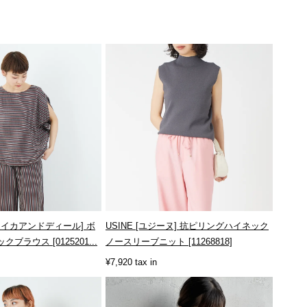
 [マイカアンドディール] ボ
USINE [ユジーヌ] 抗ピリングハイネック
ラウス [0125201...
ノースリーブニット [11268818]
¥7,920 tax in