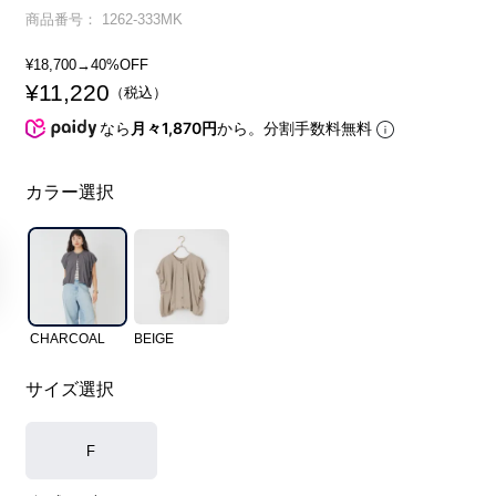
商品番号
1262-333MK
¥
18,700
→40%OFF
¥
11,220
税込
なら
月々1,870円
から。分割手数料無料
カラー選択
CHARCOAL
BEIGE
サイズ選択
F