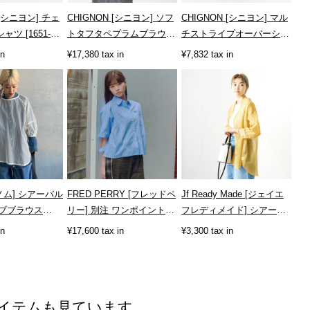
 [シニヨン] チェ
CHIGNON [シニヨン] ソフ
CHIGNON [シニヨン] マル
ャツ [1651-
トタフタペプラムブラウス
チストライプオーバーシャ
[1863-603KK]
ツ [1246-470KK]
in
¥17,380 tax in
¥7,832 tax in
ネノム] シアーバル
FRED PERRY [フレッドペ
Jf Ready Made [ジェイエ
ブブラウス
リー] 別注 ワンポイントロ
フレディメイド] シアーリ
1]
ゴ刺繍シアーシャツ
ネンバックリボンシャツ...
in
¥17,600 tax in
¥3,300 tax in
[FPW...
イテムも見ています