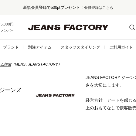
新規会員登録で500ptプレゼント！
会員登録はこちら
5,000円以上お買い上げで送料無料！
メンバー登録でお得な情報をゲット。
さらに詳しく
ブランド
別注アイテム
スタッフスタイリング
ご利用ガイド
テム検索
（MENS , JEANS FACTORY）
JEANS FACTORY ジ
さを大切にします。
Y／ジーンズ
経営方針 アートを感じ
上のおもてなしで接客販
商品コンセプト ジーン