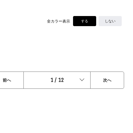
全カラー表示
する
しない
1
/
12
前へ
次へ