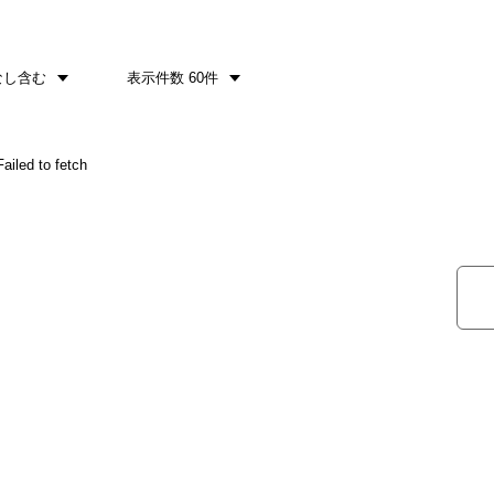
なし含む
表示件数 60件
d to fetch