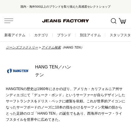
国内・海外500以上のブランドを取り揃えた高感度セレクトショップ
新着アイテム
カテゴリ
ブランド
別注アイテム
スタッフスタ
ジーンズファクトリー
アイテム検索
（HANG TEN）
HANG TEN／ハン
テン
HANGTENの歴史は1960年にさかのぼり、アメリカ・カリフォルニア州サ
ンディエゴにて「デューク・ボンド」というサーファーが自らデザインした
サーフトランクスをドリス・ペックに縫製を依頼。これが世界的アイコンに
なったサーフボードのノーズに10本の指をかけるサーフィン究極の技から
とった足跡のロゴ「HANG TEN」の誕生でもあり、西海岸のサーフ・ライ
フスタイルを世界中に広めてきた。