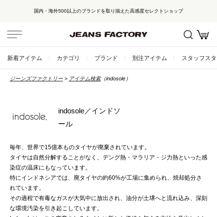
国内・海外500以上のブランドを取り揃えた高感度セレクトショップ
新着アイテム
カテゴリ
ブランド
別注アイテム
スタッフスタ
ジーンズファクトリー
アイテム検索
（indosole）
indosole／インドソ
ール
毎年、世界で15億本ものタイヤが廃棄されています。
タイヤは自然分解することがなく、デング熱・マラリア・ジ力熱といった感
染症の温床にもなっています。
特にインドネシアでは、廃タイヤの約60%が工場に集められ、焼却処分さ
れています。
その過程で有毒なガスが大気中に放出され、油分が土壌へと流れ込み、深刻
な環境汚染を引き起こしています。