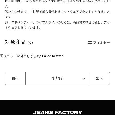
Indosoleは、この廃棄されるタイヤに新たな価値を与える方法を見出しまし
た。
私たちの使命は、「世界で最も責任あるフットウェアブランド」となること
です。
旅、アドベンチャー、ライフスタイルのために、高品質で環境に優しいフッ
トウェアを届けています。
対象商品
（0）
フィルター
通信エラーが発生しました: Failed to fetch
1
/
12
前へ
次へ