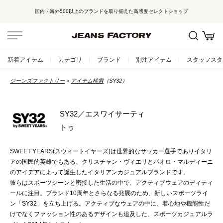
国内・海外500以上のブランドを取り揃えた高感度セレクトショップ
新着アイテム
カテゴリ
ブランド
別注アイテム
スタッフスタ
ジーンズファクトリー
アイテム検索
（SY32）
SY32／エスワイサーティ
トゥ
SWEET YEARS(スウィートイヤーズ)は世界的なサッカー選手でありイタリ
アの国民的英雄でもある、クリスチャン・ヴィエリとパオロ・マルディーニ
のアイデアによって誕生したイタリアンカジュアルブランドです。
彼らはスポーツシーンと密接した生活の中で、アクティブウェアのディティ
ールに注目。ブランド10周年とさらなる発展のため、新しいスポーツライ
ン「SY32」を立ち上げる。アクティブなウェアの中に、着心地や機能性だ
けでなくファッション性のあるデザインも追及した、スポーツカジュアルラ