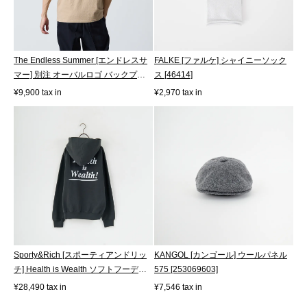
The Endless Summer [エンドレスサ
FALKE [ファルケ] シャイニーソック
マー] 別注 オーバルロゴ バックプリ
ス [46414]
ント...
¥9,900 tax in
¥2,970 tax in
Sporty&Rich [スポーティアンドリッ
KANGOL [カンゴール] ウールパネル
チ] Health is Wealth ソフトフーディ
575 [253069603]
[...
¥28,490 tax in
¥7,546 tax in