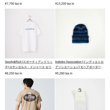
[261069605]
ー...
¥7,700 tax in
¥13,200 tax in
Sporty&Rich [スポーティアンドリッ
Indietro Association [インディエトロ
チ] ロサンゼルス・ドジャース セリフ
アソシエーション] モヘアボーダー
ロ...
ニ...
¥8,250 tax in
¥5,280 tax in