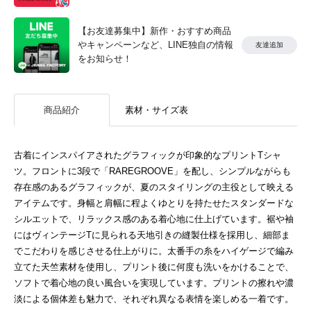
【お友達募集中】新作・おすすめ商品
やキャンペーンなど、LINE独自の情報
友達追加
をお知らせ！
商品紹介
素材・サイズ表
古着にインスパイアされたグラフィックが印象的なプリントTシャ
ツ。フロントに3段で「RAREGROOVE」を配し、シンプルながらも
存在感のあるグラフィックが、夏のスタイリングの主役として映える
アイテムです。身幅と肩幅に程よくゆとりを持たせたスタンダードな
シルエットで、リラックス感のある着心地に仕上げています。裾や袖
にはヴィンテージTに見られる天地引きの縫製仕様を採用し、細部ま
でこだわりを感じさせる仕上がりに。太番手の糸をハイゲージで編み
立てた天竺素材を使用し、プリント後に何度も洗いをかけることで、
ソフトで着心地の良い風合いを実現しています。プリントの擦れや濃
淡による個体差も魅力で、それぞれ異なる表情を楽しめる一着です。