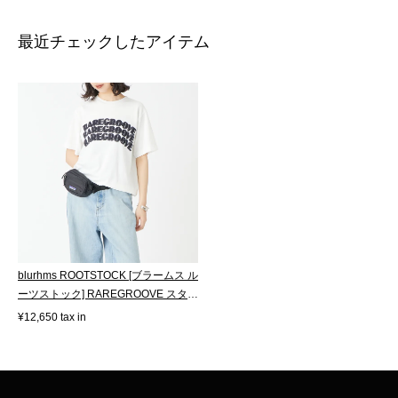
最近チェックしたアイテム
blurhms ROOTSTOCK [ブラームス ル
ーツストック] RAREGROOVE スタン
ダード...
¥12,650 tax in