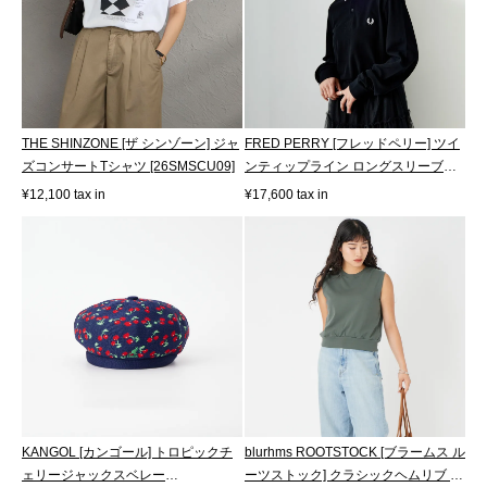
THE SHINZONE [ザ シンゾーン] ジャ
FRED PERRY [フレッドペリー] ツイ
ズコンサートTシャツ [26SMSCU09]
ンティップライン ロングスリーブポ
ロシ...
¥12,100 tax in
¥17,600 tax in
KANGOL [カンゴール] トロピックチ
blurhms ROOTSTOCK [ブラームス ル
ェリージャックスベレー
ーツストック] クラシックヘムリブ ノ