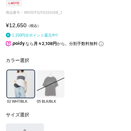
LADYS
商品番号
BROOTS25S33S26B_1
¥
12,650
税込
1,150
円分ポイント還元中!!
なら
月々2,108円
から。分割手数料無料
カラー選択
02 WHT/BLK
05 BLK/BLK
サイズ選択