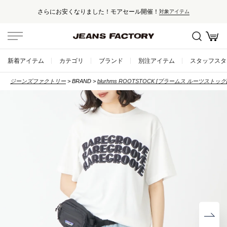
セール対象外アイテムは10%ポイント還元！
新着アイテム
カテゴリ
ブランド
別注アイテム
スタッフスタ
ジーンズファクトリー
BRAND
blurhms ROOTSTOCK [ブラームス ルーツストック