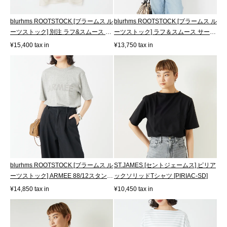
blurhms ROOTSTOCK [ブラームス ル
blurhms ROOTSTOCK [ブラームス ル
ーツストック] 別注 ラフ&スムース サ
ーツストック] ラフ＆スムース サーマ
ー...
ル...
¥15,400 tax in
¥13,750 tax in
blurhms ROOTSTOCK [ブラームス ル
ST.JAMES [セントジェームス] ピリア
ーツストック] ARMEE 88/12スタンダ
ックソリッドTシャツ [PIRIAC-SD]
ード...
¥14,850 tax in
¥10,450 tax in