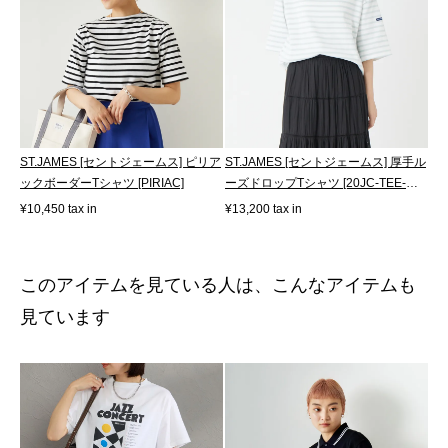
ST.JAMES [セントジェームス] ピリア
ST.JAMES [セントジェームス] 厚手ル
ックボーダーTシャツ [PIRIAC]
ーズドロップTシャツ [20JC-TEE-
LOOSE]
¥10,450 tax in
¥13,200 tax in
このアイテムを見ている人は、こんなアイテムも
見ています