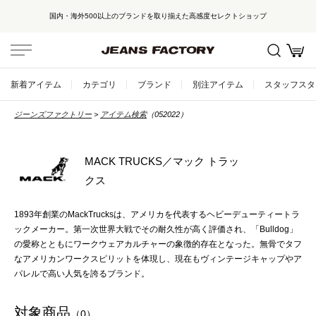
国内・海外500以上のブランドを取り揃えた高感度セレクトショップ
新着アイテム
カテゴリ
ブランド
別注アイテム
スタッフスタ
ジーンズファクトリー
アイテム検索
（052022）
MACK TRUCKS／マック トラッ
クス
1893年創業のMackTrucksは、アメリカを代表するヘビーデューティートラ
ックメーカー。第一次世界大戦でその耐久性が高く評価され、「Bulldog」
の愛称とともにワークウェアカルチャーの象徴的存在となった。無骨でタフ
なアメリカンワークスピリットを体現し、現在もヴィンテージキャップやア
パレルで高い人気を誇るブランド。
対象商品
（0）