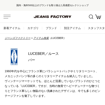
国内・海外500以上のブランドを取り揃えた高感度セレクトショップ
新着アイテム
カテゴリ
ブランド
別注アイテム
スタッフスタ
ジーンズファクトリー
アイテム検索
（LUCEBER）
LUCEBER／ルース
バー
1960年代を中心にフランス軍にパラシュートバックやミリタリーコート、
メカニックパンツ等の多くのミリタリーアイテムを納入していました。
ヴィンテージマーケットでも、ほとんど流通していないブランドのひとつと
なっている「LUCEBER」ですが、当時の無骨でヘビーデューテーな物づく
りとフランス軍らしい無駄のない洗練されたデザインは、今でも多くのビン
テージファンを魅了しています。